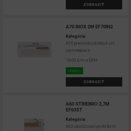
ZOBRAZIŤ
Lepidlá
Bona
A70 INOX 2M EF70IN2
Obkladové
Kategória:
panely
A70 prechodová lišta 6 cm
EGGER
samolepiaca
DecoWall
18.05 €
/m s DPH
VOX
skladom
obkladové
panely
ZOBRAZIŤ
Lamelové
panely
A63 STRIEBRO 2,7M
VOX
EF63ST
LINERIO
Kategória:
MINERÁLNE
A63 ukončovací profil 8x16