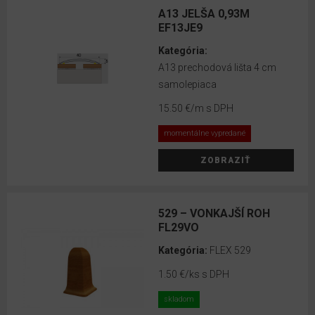
RS
A13 JELŠA 0,93M
50
EF13JE9
Doplnky
Kategória:
k
A13 prechodová lišta 4 cm
EGGER
samolepiaca
lištám
15.50 €
/m s DPH
Doplnky
momentálne vypredané
k
ZOBRAZIŤ
VOX
lištám
Hliníkové
529 – VONKAJŠÍ ROH
profily
FL29VO
EFFECTOR
Kategória:
FLEX 529
Čistiace
1.50 €
/ks s DPH
prostriedky
skladom
EGGER