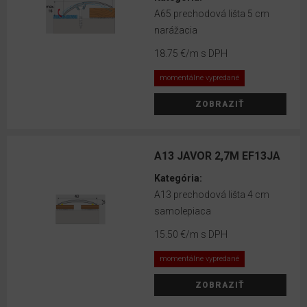
6
A65 prechodová lišta 5 cm
cm
narážacia
6.7
18.75 €
/m s DPH
cm
momentálne vypredané
7
ZOBRAZIŤ
cm
8
cm
A13 JAVOR 2,7M EF13JA
Kategória:
10
A13 prechodová lišta 4 cm
cm
samolepiaca
15.50 €
/m s DPH
FARBA
LIŠTY
momentálne vypredané
ZOBRAZIŤ
Biela