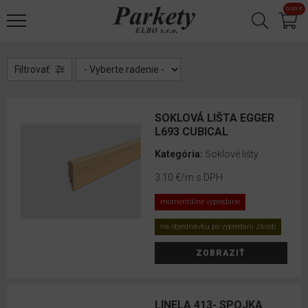
Jump to navigation
0.00 €
Laminátové
✕
podlahy
Korkové
Filtrovať
podlahy
Designové
SOKLOVÁ LIŠTA EGGER
podlahy
L693 CUBICAL
Kategória:
Soklové lišty
Drevené
3.10 €
/m s DPH
parkety
momentálne vypredané
Vinylové
podlahy
na objednávku po vypredaní zásob
Príslušenstvo
ZOBRAZIŤ
Podložky
LINELA 413- SPOJKA