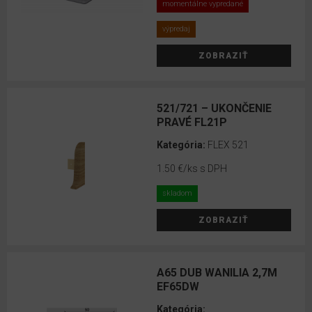
momentálne vypredané
Vox
výpredaj
plastové
lišty
ZOBRAZIŤ
RIGID
Lišty
521/721 – UKONČENIE
PRAVÉ FL21P
VÝŠKA
Kategória:
FLEX 521
LIŠTY
1.50 €
/ks s DPH
4
skladom
cm
ZOBRAZIŤ
5
cm
A65 DUB WANILIA 2,7M
5.5
EF65DW
cm
Kategória: