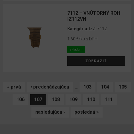
Jednofarebná
7112 – VNÚTORNÝ ROH
Drevodekor
IZ112VN
Kategória:
IZZI 7112
1.60 €
/ks s DPH
skladom
ZOBRAZIŤ
« prvá
‹ predchádzajúca
…
103
104
105
106
107
108
109
110
111
…
nasledujúca ›
posledná »