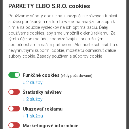
Na
PARKETY ELBO S.R.O. cookies
Kategória:
objednávku
A60 schodový profil 23x16
Používame súbory cookie na zabezpečenie rôznych funkcií
po
služieb ponúkaných na tomto webe, na analýzu prístupu k
vypredaní
13.00 €
/m s DPH
nim a na použitie výsledkov na ich optimalizáciu. Ďalej
zásob
používame cookies, aby sme umožnili cielenú reklamu. Za
momentálne vypredané
týmto účelom sa údaje odovzdávajú aj pridruženým
spoločnostiam a našim partnerom. Ak chcete súhlasiť iba s
ZOBRAZIŤ
KOLEKCIA
nevyhnutnými súbormi cookie, môžete tu odmietnuť ďalšie
súbory cookie.
Zásady používania súborov cookie
RIGID
A49 INOX 2 M EF49I2
RIGID
Funkčné cookies
(vždy požadované)
Kategória:
RS
2 služby
A49 prechodová lišta 6,1 cm
50
samolepiaca
Štatistiky návštev
VOX
2 služby
18.40 €
/m s DPH
Linela
Ukazovať reklamu
momentálne vypredané
1 služba
VOX
ZOBRAZIŤ
Flex
Marketingové informácie