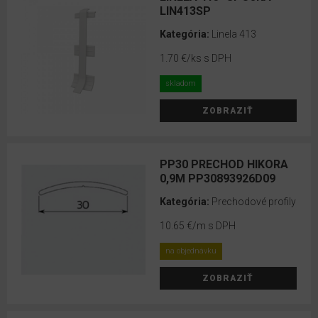
EGGER
LIN413SP
HDF
Kategória:
Linela 413
profily
1.70 €
/ks s DPH
Prechodové
profily
skladom
RIGID
ZOBRAZIŤ
Opravné
sady
a
PP30 PRECHOD HIKORA
0,9M PP30893926D09
montážne
sety
Kategória:
Prechodové profily
Soklové
10.65 €
/m s DPH
lišty
na objednávku
Soklové
ZOBRAZIŤ
lišty
RIGID