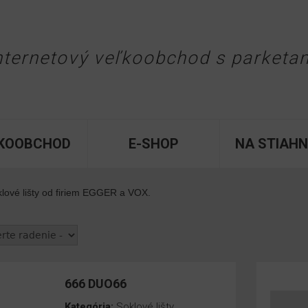
Jump to navigation
nternetový veľkoobchod
s parketa
KOOBCHOD
E-SHOP
NA STIAHN
klové lišty od firiem EGGER a VOX.
666 DUO66
Kategória:
Soklové lišty