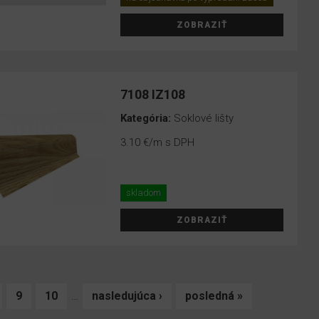
ZOBRAZIŤ
7108 IZ108
Kategória:
Soklové lišty
3.10 €
/m s DPH
skladom
ZOBRAZIŤ
9
10
…
nasledujúca ›
posledná »