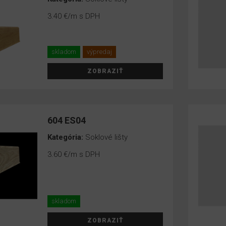
3.40 €
/m s DPH
skladom
výpredaj
ZOBRAZIŤ
604 ES04
Kategória:
Soklové lišty
3.60 €
/m s DPH
skladom
ZOBRAZIŤ