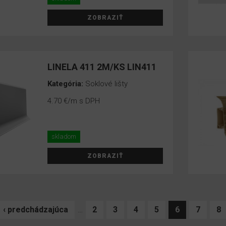
ZOBRAZIŤ
LINELA 411 2M/KS LIN411
Kategória:
Soklové lišty
4.70 €
/m s DPH
skladom
ZOBRAZIŤ
‹ predchádzajúca
…
2
3
4
5
6
7
8