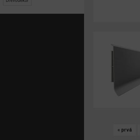
Drevodekor
Stránky
« prvá