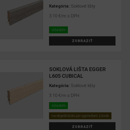
Kategória:
Soklové lišty
3.10 €
/m s DPH
skladom
ZOBRAZIŤ
SOKLOVÁ LIŠTA EGGER
L605 CUBICAL
Kategória:
Soklové lišty
3.10 €
/m s DPH
skladom
na objednávku po vypredaní zásob
ZOBRAZIŤ