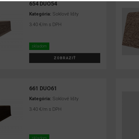
654 DUO54
Kategória:
Soklové lišty
3.40 €
/m s DPH
skladom
ZOBRAZIŤ
661 DUO61
Kategória:
Soklové lišty
3.40 €
/m s DPH
skladom