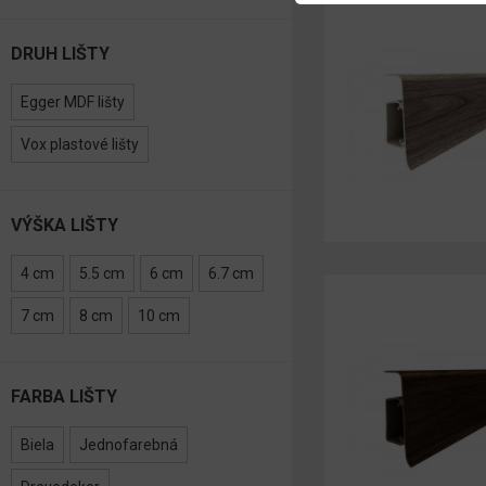
DRUH LIŠTY
Egger MDF lišty
Vox plastové lišty
VÝŠKA LIŠTY
4 cm
5.5 cm
6 cm
6.7 cm
7 cm
8 cm
10 cm
FARBA LIŠTY
Biela
Jednofarebná