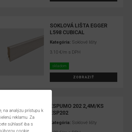
SOKLOVÁ LIŠTA EGGER
L598 CUBICAL
Kategória:
Soklové lišty
3.10 €
/m s DPH
skladom
ZOBRAZIŤ
ESPUMO 202 2,4M/KS
 na analýzu prístupu k
ESP202
cielenú reklamu. Za
Kategória:
Soklové lišty
te súhlasiť iba s
súborov cookie