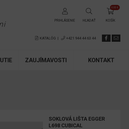
0.00 €
✕
PRIHLÁSENIE
HĽADAŤ
KOŠÍK
mi
KATALÓG
|
+421 944 44 63 44
UTIE
ZAUJÍMAVOSTI
KONTAKT
SOKLOVÁ LIŠTA EGGER
L698 CUBICAL