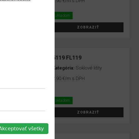
7.90 €
/m s DPH
skladom
ZOBRAZIŤ
5119 FL119
Kategória:
Soklové lišty
2.90 €
/m s DPH
skladom
ZOBRAZIŤ
Akceptovať všetky