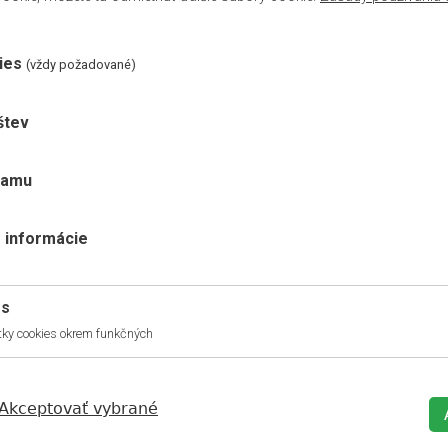
skladom
ies
(vždy požadované)
ZOBRAZIŤ
štev
lamu
SOKLOVÁ LIŠTA EGGER
L717 CUBICAL
 informácie
Kategória:
Soklové lišty
3.10 €
/m s DPH
es
skladom
ky cookies okrem funkčných
ZOBRAZIŤ
Akceptovať vybrané