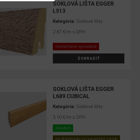
SOKLOVÁ LIŠTA EGGER
L513
Kategória:
Soklové lišty
2.87 €
/m s DPH
momentálne vypredané
ZOBRAZIŤ
SOKLOVÁ LIŠTA EGGER
L689 CUBICAL
Kategória:
Soklové lišty
3.10 €
/m s DPH
skladom
na objednávku po vypredaní zásob