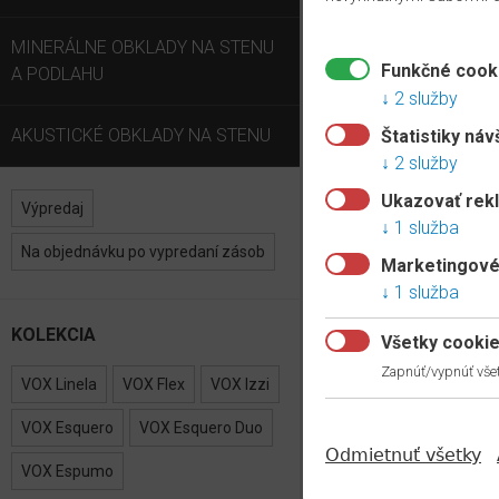
MINERÁLNE OBKLADY NA STENU
Funkčné cook
A PODLAHU
2 služby
AKUSTICKÉ OBKLADY NA STENU
Štatistiky náv
2 služby
Ukazovať rek
Výpredaj
1 služba
Na objednávku po vypredaní zásob
Marketingové
1 služba
KOLEKCIA
Všetky cooki
Zapnúť/vypnúť všet
VOX Linela
VOX Flex
VOX Izzi
VOX Esquero
VOX Esquero Duo
Odmietnuť všetky
VOX Espumo