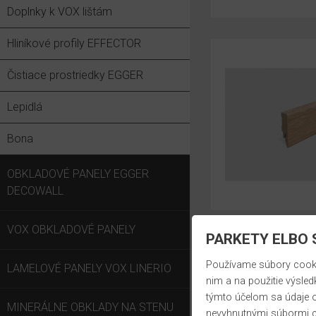
Doplnky k VOX lištám
Hliníkové profily EFFECTOR
Čistiace prostriedky EGGER
Lepidlá
Bona
OBKLADOVÉ PANELY EGGER
DECOWALL
VOX OBKLADOVÉ PANELY
PARKETY ELBO S
Používame súbory cookie
LAMELOVÉ PANELY VOX LINERIO
nim a na použitie výsled
týmto účelom sa údaje o
MINERÁLNE OBKLADY NA STENU
nevyhnutnými súbormi c