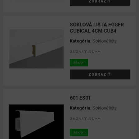
ZOBRAZIŤ
Lepidlá
Bona
SOKLOVÁ LIŠTA EGGER
CUBICAL 4CM CUB4
Obkladové
Kategória:
Soklové lišty
panely
EGGER
3.00 €
/m s DPH
DecoWall
skladom
VOX
ZOBRAZIŤ
obkladové
panely
Lamelové
601 ES01
panely
Kategória:
Soklové lišty
VOX
3.60 €
/m s DPH
LINERIO
MINERÁLNE
skladom