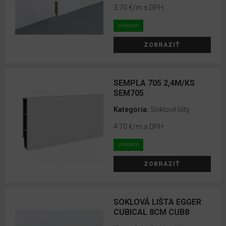
3.70 €
/m s DPH
4
skladom
cm
ZOBRAZIŤ
5.5
cm
SEMPLA 705 2,4M/KS
6
SEM705
cm
Kategória:
Soklové lišty
6.7
4.70 €
/m s DPH
cm
skladom
7
cm
ZOBRAZIŤ
8
cm
SOKLOVÁ LIŠTA EGGER
CUBICAL 8CM CUB8
10
cm