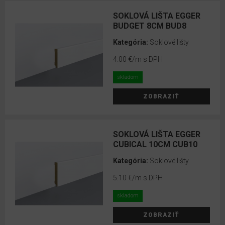
EGGER
HDF
SOKLOVÁ LIŠTA EGGER
BUDGET 8CM BUD8
profily
Kategória:
Soklové lišty
Prechodové
profily
4.00 €
/m s DPH
RIGID
skladom
Opravné
ZOBRAZIŤ
sady
a
montážne
SOKLOVÁ LIŠTA EGGER
sety
CUBICAL 10CM CUB10
Soklové
Kategória:
Soklové lišty
lišty
5.10 €
/m s DPH
Soklové
skladom
lišty
ZOBRAZIŤ
RIGID