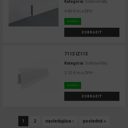
Kategória:
Soklové lišty
4.40 €
/m s DPH
FARBA
skladom
LIŠTY
ZOBRAZIŤ
Biela
Jednofarebná
7113 IZ113
Drevodekor
Kategória:
Soklové lišty
3.10 €
/m s DPH
skladom
ZOBRAZIŤ
1
2
nasledujúca ›
posledná »