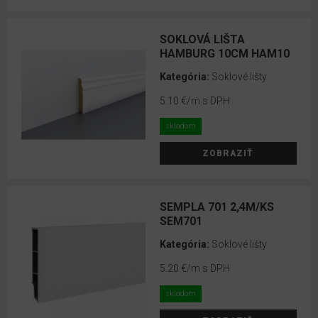
RS
50
SOKLOVÁ LIŠTA
Doplnky
HAMBURG 10CM HAM10
k
Kategória:
Soklové lišty
EGGER
5.10 €
/m s DPH
lištám
skladom
Doplnky
k
ZOBRAZIŤ
VOX
lištám
SEMPLA 701 2,4M/KS
Hliníkové
SEM701
profily
Kategória:
Soklové lišty
EFFECTOR
5.20 €
/m s DPH
Čistiace
prostriedky
skladom
EGGER