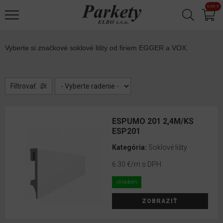
Jump to navigation
0.00 €
Laminátové
✕
podlahy
Korkové
Vyberte si značkové soklové lišty od firiem EGGER a VOX.
podlahy
Designové
podlahy
Filtrovať
Drevené
ESPUMO 201 2,4M/KS
ESP201
parkety
Kategória:
Soklové lišty
Vinylové
podlahy
6.30 €
/m s DPH
skladom
Príslušenstvo
ZOBRAZIŤ
Podložky