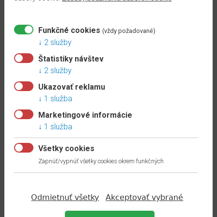
skladom
po
vypredaní
ZOBRAZIŤ
Funkčné cookies
(vždy požadované)
zásob
2 služby
ESPUMO 101 2,4M/KS
Štatistiky návštev
KOLEKCIA
ESP101
2 služby
Kategória:
Soklové lišty
VOX
Ukazovať reklamu
Linela
1 služba
5.80 €
/m s DPH
Marketingové informácie
VOX
skladom
1 služba
Flex
ZOBRAZIŤ
VOX
Všetky cookies
Izzi
Zapnúť/vypnúť všetky cookies okrem funkčných
ESPUMO 401 2,4M/KS
VOX
ESP401
Esquero
Kategória:
Soklové lišty
Odmietnuť všetky
Akceptovať vybrané
VOX
7.20 €
/m s DPH