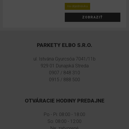
na objednávku
ZOBRAZIŤ
PARKETY ELBO S.R.O.
ul. Istvána Gyurcsóa 7041/11b
929 01 Dunajská Streda
0907 / 848 310
0915 / 888 500
OTVÁRACIE HODINY PREDAJNE
Po - Pi: 08:00 - 18:00
So: 08:00 - 12:00
Ne: zatvorené