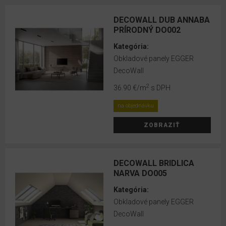
EGGER
DecoWall
DECOWALL DUB ANNABA
PRÍRODNÝ DO002
VOX
Kategória:
obkladové
Obkladové panely EGGER
panely
DecoWall
Lamelové
2
36.90 €
/m
s DPH
panely
na objednávku
VOX
LINERIO
ZOBRAZIŤ
MINERÁLNE
OBKLADY
DECOWALL BRIDLICA
NA
NARVA DO005
STENU
Kategória:
MINERÁLNE
Obkladové panely EGGER
OBKLADY
DecoWall
NA