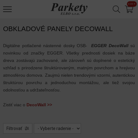
Jump to navigation
0.00 €
Laminátové
✕
podlahy
Korkové
OBKLADOVÉ PANELY DECOWALL
podlahy
Digitálne potlačené nástenné dosky OSB-
Designové
EGGER DecoWall
sú
novinkou od značky EGGER. Všetky prednosti dosiek na báze
podlahy
dreva zostávajú zachované, ale zároveň sú doplnené o estetický
vzhľad s prirodzene štruktúrovaným, matným povrchom a hrejivou
Drevené
atmosférou domova. Zaujmú nielen trendovými vzormi, autentickou
parkety
štruktúrou povrchu a jednoduchou montážou, ale tiež svojou
odolnosťou a udržateľnosťou.
Vinylové
podlahy
Zistiť viac o
DecoWall >>
Príslušenstvo
Obkladové
Filtrovať
panely