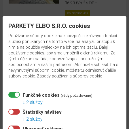
2
36.90 €
/m
s DPH
STENU
A
na objednávku
PODLAHU
ZOBRAZIŤ
PARKETY ELBO S.R.O. cookies
AKUSTICKÉ
Používame súbory cookie na zabezpečenie rôznych funkcií
OBKLADY
služieb ponúkaných na tomto webe, na analýzu prístupu k
NA
DECOWALL BETÓN
nim a na použitie výsledkov na ich optimalizáciu. Ďalej
STENU
ROVIGO DO003
používame cookies, aby sme umožnili cielenú reklamu. Za
týmto účelom sa údaje odovzdávajú aj pridruženým
Kategória:
spoločnostiam a našim partnerom. Ak chcete súhlasiť iba s
Obkladové panely EGGER
nevyhnutnými súbormi cookie, môžete tu odmietnuť ďalšie
DecoWall
súbory cookie.
Zásady používania súborov cookie
2
36.90 €
/m
s DPH
Funkčné cookies
na objednávku
(vždy požadované)
2 služby
ZOBRAZIŤ
Štatistiky návštev
2 služby
DECOWALL SMREK
Ukazovať reklamu