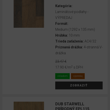
EGGER
Kategória:
DecoWall
Laminátové podlahy -
VOX
VÝPREDAJ
obkladové
Formát:
panely
Medium (1292 x 135 mm)
Hrúbka:
10 mm
Lamelové
Trieda zaťaženia:
AC4/32
panely
Priznaná drážka:
4-stranná V-
VOX
drážka
LINERIO
23.47 €
2
MINERÁLNE
17.90 €
/m
s DPH
OBKLADY
skladom
výpredaj
NA
STENU
ZOBRAZIŤ
MINERÁLNE
OBKLADY
DUB STARWELL
NA
PRÍRODNÝ EPL115