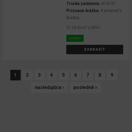
Trieda zaťaženia:
AC4/32
Priznaná drážka:
4-stranná V-
drážka
2
21.50 €
/m
s DPH
skladom
ZOBRAZIŤ
1
2
3
4
5
6
7
8
9
…
nasledujúca ›
posledná »
...