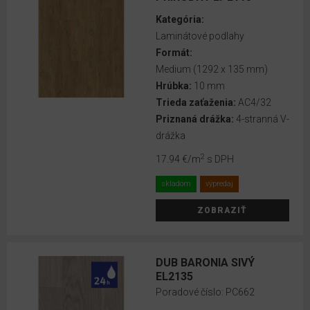
STENU
Kategória:
A
Laminátové podlahy
PODLAHU
Formát:
AKUSTICKÉ
Medium (1292 x 135 mm)
OBKLADY
Hrúbka:
10 mm
NA
Trieda zaťaženia:
AC4/32
STENU
Priznaná drážka:
4-stranná V-
drážka
Akcia
2
17.94 €
/m
s DPH
Výpredaj
skladom
výpredaj
ZOBRAZIŤ
KOLEKCIA
EGGER
DUB BARONIA SIVÝ
EL2135
Flooring
Poradové číslo:
PC662
2025+