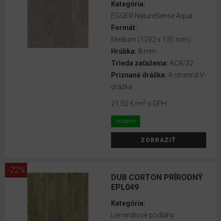
Kategória:
EGGER
EGGER NatureSense Aqua
Flooring
Formát:
PRO
Medium (1292 x 135 mm)
2025+
Hrúbka:
8 mm
EGGER
Trieda zaťaženia:
AC4/32
Laminate
Priznaná drážka:
4-stranná V-
2023
drážka
2
21.50 €
/m
s DPH
EGGER
Basic
skladom
Laminate
2021
ZOBRAZIŤ
EGGER
-22%
Basic
DUB CORTON PRÍRODNÝ
Laminate
EPL049
EGGER
Kategória:
Pro
Laminátové podlahy