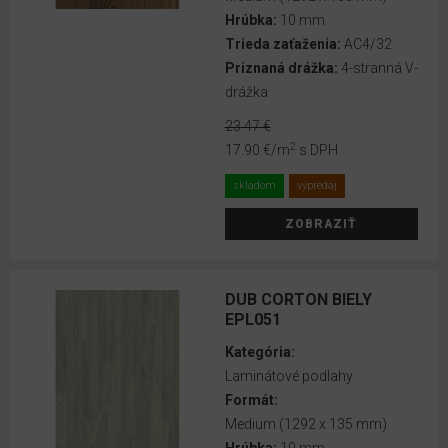
Hrúbka:
10 mm
Trieda zaťaženia:
AC4/32
Priznaná drážka:
4-stranná V-
drážka
23.47 €
2
17.90 €
/m
s DPH
skladom
výpredaj
ZOBRAZIŤ
DUB CORTON BIELY
EPL051
Kategória:
Laminátové podlahy
Formát:
Medium (1292 x 135 mm)