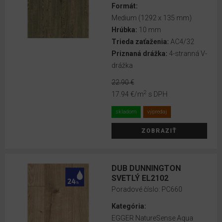
Laminate
Formát:
2021+
Medium (1292 x 135 mm)
Hrúbka:
10 mm
EGGER
Trieda zaťaženia:
AC4/32
Pro
Priznaná drážka:
4-stranná V-
Laminate
drážka
2018-
22.90 €
2020
2
17.94 €
/m
s DPH
EGGER
skladom
výpredaj
Doubleclic
One
ZOBRAZIŤ
FORMÁT
DUB DUNNINGTON
SVETLÝ EL2102
Classic
Poradové číslo:
PC660
(1292
x 193
Kategória:
mm)
EGGER NatureSense Aqua