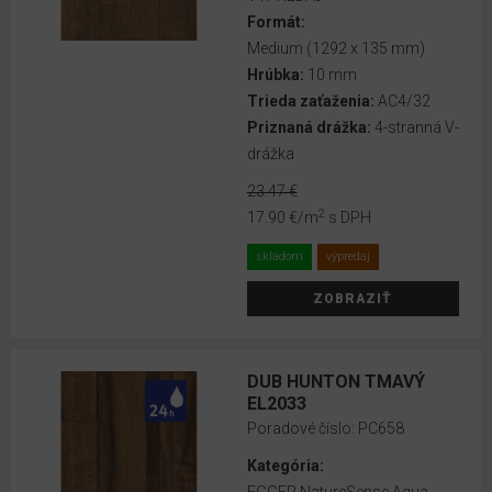
Medium
Formát:
(1292 x
Medium (1292 x 135 mm)
135
Hrúbka:
10 mm
mm)
Trieda zaťaženia:
AC4/32
Priznaná drážka:
4-stranná V-
drážka
Viac
o
23.47 €
formátoch
2
17.90 €
/m
s DPH
skladom
výpredaj
HRÚBKA
ZOBRAZIŤ
7
mm
DUB HUNTON TMAVÝ
8
EL2033
mm
Poradové číslo:
PC658
10
Kategória:
mm