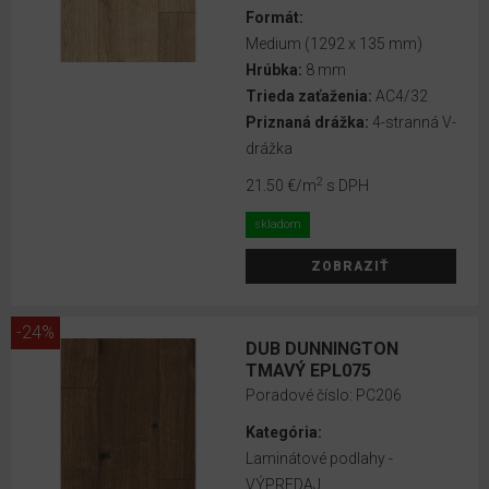
Formát:
Herringbone
Medium (1292 x 135 mm)
(168 x 840
Hrúbka:
8 mm
mm)
Trieda zaťaženia:
AC4/32
Priznaná drážka:
4-stranná V-
Kingsize
drážka
(1292 x
327
2
21.50 €
/m
s DPH
mm)
skladom
Large
ZOBRAZIŤ
(1292
x 246
mm)
-24%
DUB DUNNINGTON
Long
TMAVÝ EPL075
(2050
Poradové číslo:
PC206
x 246
Kategória:
mm)
Laminátové podlahy -
VÝPREDAJ