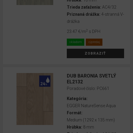
Hrúbka:
10 mm
Trieda zaťaženia:
AC4/32
Priznaná drážka:
4-stranná V-
drážka
2
23.47 €
/m
s DPH
skladom
výpredaj
ZOBRAZIŤ
DUB BARONIA SVETLÝ
EL2132
Poradové číslo:
PC661
Kategória:
EGGER NatureSense Aqua
Formát:
Medium (1292 x 135 mm)
Hrúbka:
8 mm