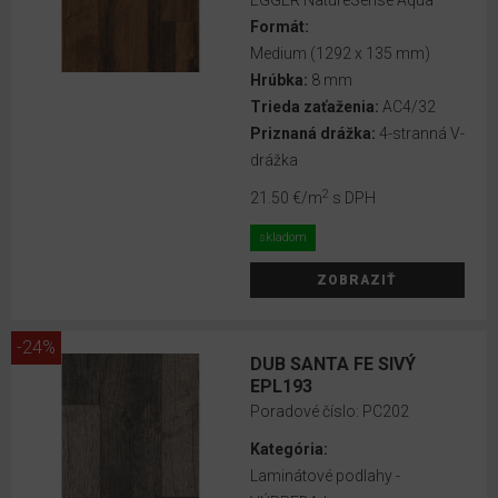
EGGER NatureSense Aqua
Formát:
12
Medium (1292 x 135 mm)
mm
Hrúbka:
8 mm
Trieda zaťaženia:
AC4/32
PRIZNANÁ
Priznaná drážka:
4-stranná V-
DRÁŽKA
drážka
2
21.50 €
/m
s DPH
2-
stranná
skladom
V-
ZOBRAZIŤ
drážka
4-
-24%
stranná
DUB SANTA FE SIVÝ
EPL193
V-
Poradové číslo:
PC202
drážka
Kategória:
4+1-
Laminátové podlahy -
stranná