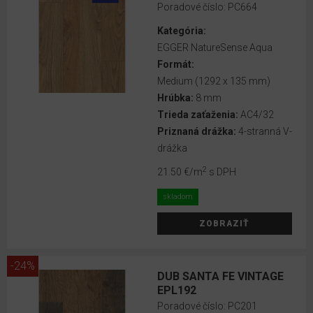
Poradové číslo:
PC664
-
VÝPREDAJ
Kategória:
EGGER NatureSense Aqua
Korkové
Formát:
podlahy
Medium (1292 x 135 mm)
Hrúbka:
8 mm
Designové
Trieda zaťaženia:
AC4/32
podlahy
Priznaná drážka:
4-stranná V-
drážka
Drevené
2
21.50 €
/m
s DPH
parkety
skladom
Vinylové
ZOBRAZIŤ
podlahy
Príslušenstvo
-24%
DUB SANTA FE VINTAGE
Obkladové
EPL192
panely
Poradové číslo:
PC201