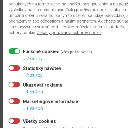
Formát:
ponúkaných na tomto webe, na analýzu prístupu k nim a na použi
Medium (1292 x 135 mm)
výsledkov na ich optimalizáciu. Ďalej používame cookies, aby sm
umožnili cielenú reklamu. Za týmto účelom sa údaje odovzdávajú
Hrúbka:
10 mm
VLASTNOSTI
pridruženým spoločnostiam a našim partnerom. Ak chcete súhlas
Trieda zaťaženia:
AC4/32
iba s nevyhnutnými súbormi cookie, môžete tu odmietnuť ďalšie
Priznaná drážka:
4-stranná V-
Nekonečný
súbory cookie.
Zásady používania súborov cookie
drážka
dekor
2
23.47 €
/m
s DPH
Protišmykový
Funkčné cookies
(vždy požadované)
povrch R10
skladom
výpredaj
2 služby
Vodeodolnosť
ZOBRAZIŤ
Štatistiky návštev
až 72 hodín
2 služby
Vodeodolnosť
Ukazovať reklamu
DUB NEWPORT KRÉMOVÝ
do 24 hodín
1 služba
EL2161
Marketingové informácie
Poradové číslo:
PC663
1 služba
Kategória:
EGGER NatureSense Aqua
Všetky cookies
Formát: