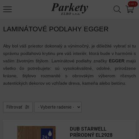
Jump to navigation
0.00 €
Laminátové
podlahy
EGGER
LAMINÁTOVÉ PODLAHY EGGER
NatureSense
Aby bol váš priestor dokonalý a výnimočný, je dôležité vybrať si tu
EGGER
správnu podlahovú krytinu pre váš interiér, ktorá bude v harmónii s
NatureSense
vašim životným štýlom. Laminátové podlahy značky
Aqua
EGGER
majú
všetko čo potrebujete: sú vysokokvalitné, odolné, prirodzene
EGGER
krásne, štýlovo rozmanité s obrovským výberom rôznych
NatureSense
autentických dekorov vo vzhľade dreva, kameňa alebo betónu.
Aqua+
EGGER
Filtrovať
NatureSense
Herringbone
DUB STARWELL
Laminátové
PRÍRODNÝ EL2928
podlahy