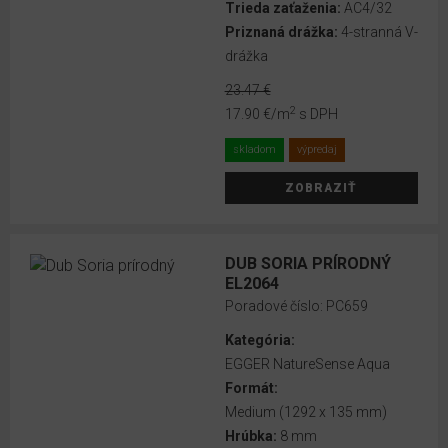
Trieda zaťaženia:
AC4/32
Priznaná drážka:
4-stranná V-
drážka
23.47 €
2
17.90 €
/m
s DPH
skladom
výpredaj
ZOBRAZIŤ
DUB SORIA PRÍRODNÝ
EL2064
Poradové číslo:
PC659
Kategória:
EGGER NatureSense Aqua
Formát:
Medium (1292 x 135 mm)
Hrúbka:
8 mm