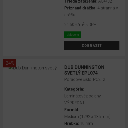
Trieda zaťaženia:
AC4/32
Priznaná drážka:
4-stranná V-
drážka
2
21.50 €
/m
s DPH
skladom
ZOBRAZIŤ
-24%
DUB DUNNINGTON
SVETLÝ EPL074
Poradové číslo:
PC212
Kategória:
Laminátové podlahy -
VÝPREDAJ
Formát:
Medium (1292 x 135 mm)
Hrúbka:
10 mm