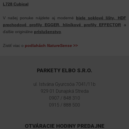
L728 Cubical
V našej ponuke nájdete aj moderné
biele soklové lišty
,
HDF
prechodové profily EGGER
,
hliníkové profily EFFECTOR
a
ďalšie originálne
príslušenstvo
.
Zistiť viac o
podlahách
NatureSense
>>
PARKETY ELBO S.R.O.
ul. Istvána Gyurcsóa 7041/11b
929 01 Dunajská Streda
0907 / 848 310
0915 / 888 500
OTVÁRACIE HODINY PREDAJNE