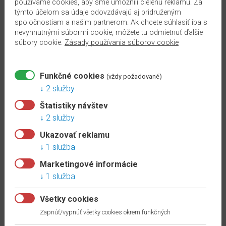
používame cookies, aby sme umožnili cielenú reklamu. Za
parným čističom.
týmto účelom sa údaje odovzdávajú aj pridruženým
spoločnostiam a našim partnerom. Ak chcete súhlasiť iba s
Dub Casella biely
v svetlej farbe pôsobí elegantným dojmom. Do
nevyhnutnými súbormi cookie, môžete tu odmietnuť ďalšie
súbory cookie.
Zásady používania súborov cookie
miestnosti vnesie škandinávsku ľahkosť a prírodný charakter dreva.
Podlahové dosky vo formáte
Classic
zvýraznia celkový dojem z
priestoru.
4- stranné priznané drážky
po celom obvode
Funkčné cookies
(vždy požadované)
zvýrazňujú vzhľad jednotlivých podlahových dosiek.
Tento dekor je
2 služby
súčasťou konceptu
Interior match
.
Je dekorovo zhodný
s
nábytkovým dekorom
H1384 ST40
z Kolekcie dekoratívnych
Štatistiky návštev
materiálov EGGER.
2 služby
Ukazovať reklamu
Zistite viac o
Interior match »
1 služba
Marketingové informácie
Výhody:
1 služba
72 hodinová vodeodolnosť
- vhodná do vlhkého prostredia
Všetky cookies
tmavá nosná doska
HDF Aqua+
na báze dreva so špeciálnou
Zapnúť/vypnúť všetky cookies okrem funkčných
ochranou proti napučaniu
robustný povrch s vysokou odolnosťou proti opotrebovaniu