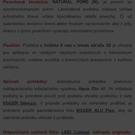
Povrchová štruktúra:
NATURAL PORE (N)-
je povrch so
synchronizovanými pórmi. Laminátová podlaha získava vzhľad
prírodného dreva vďaka špeciálnemu reliéfu povrchu.
Či už
autentickou textúrou dreva alebo hrubým opracovaním ako z píly,
dekory s týmto povrchom vyzerajú mimoriadne prirodzene.
Použitie:
Podlaha
v hrúbke 8 mm
v triede záťaže 32
je vhodná
pre aplikáciu vo všetkých obytných priestoroch s intenzívnym
používaním, vrátane použitia v komerčných priestoroch s bežnou
záťažou.
Spôsob pokládky:
Jednoduchá pokládka pomocou
zaklapavácieho inštalačného systému
Aqua Clic it!.
Pri inštalácií
podlahy je potrebné použiť pod podlahu vhodnú podložku z rady
EGGER Silenzio
. V prípade pokládky na minerálny podklad, je
potrebné použiť parozábrannú fóliu
EGGER ALU Flex
, aby sa
zabránilo prieniku vlhkosti z podkladu.
Odporúčaná soklová lišta:
L692 Cubical
,
náhrada originálu: