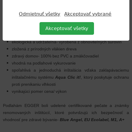
chráni podlahu pred poškriabaním a každodennými nehodami
stálofarebná, odolná voči silnému UV žiareniu
Odmietnuť všetky
Akceptovať vybrané
univerzálne využiteľná v obytných aj komerčných priestoroch
jednoduchá údržba- podlaha odpudzuje nečistoty a ľahko sa
Akceptovať všetky
čistí
ekologická a udržateľná- vyrobená z obnoviteľných surovín
zložená z prírodných vlákien dreva
zdravý domov- 100% bez PVC a zmäkčovadiel
vhodná na podlahové vykurovanie
spoľahlivá a jednoduchá inštalácia vďaka zaklapávaciemu
inštalačnému systému
Aqua Clic it!
, ktorý poskytuje ochranu
proti prenikaniu vlhkosti
vynikajúci pomer cena/ výkon
Podlahám EGGER boli udelené certifikované pečate a známky
renomovaných inštitúcií, ktoré potvrdzujú ich bezpečnosť a
vhodnosť pre zdravé bývanie-
Blue Angel, EU Ecolabel, M1, A+