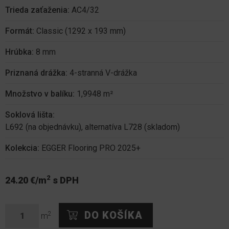
Trieda zaťaženia:
AC4/32
Formát:
Classic (1292 x 193 mm)
Hrúbka:
8 mm
Priznaná drážka:
4-stranná V-drážka
Množstvo v balíku:
1,9948 m²
Soklová lišta:
L692 (na objednávku), alternatíva L728 (skladom)
Kolekcia:
EGGER Flooring PRO 2025+
2
24.20 €/m
s DPH
2
m