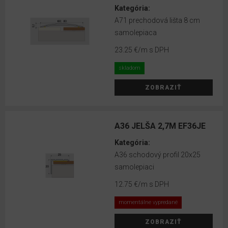
DecoWall
Kategória:
A71 prechodová lišta 8 cm
VOX
samolepiaca
obkladové
panely
23.25 €
/m s DPH
Lamelové
skladom
panely
ZOBRAZIŤ
VOX
LINERIO
MINERÁLNE
A36 JELŠA 2,7M EF36JE
OBKLADY
Kategória:
NA
A36 schodový profil 20x25
STENU
samolepiaci
MINERÁLNE
12.75 €
/m s DPH
OBKLADY
momentálne vypredané
NA
STENU
ZOBRAZIŤ