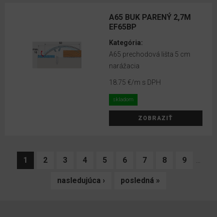
A65 BUK PARENÝ 2,7M
EF65BP
Kategória:
A65 prechodová lišta 5 cm
narážacia
18.75 €
/m s DPH
skladom
ZOBRAZIŤ
1
2
3
4
5
6
7
8
9
…
nasledujúca ›
posledná »