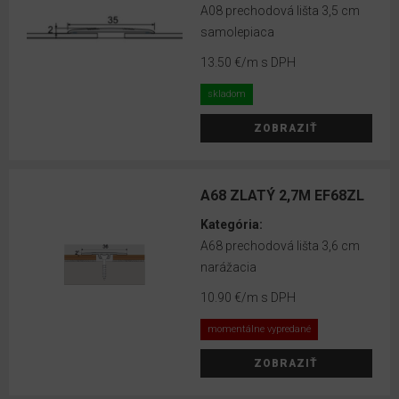
A08 prechodová lišta 3,5 cm
samolepiaca
13.50 €
/m s DPH
skladom
ZOBRAZIŤ
A68 ZLATÝ 2,7M EF68ZL
Kategória:
A68 prechodová lišta 3,6 cm
narážacia
10.90 €
/m s DPH
momentálne vypredané
ZOBRAZIŤ