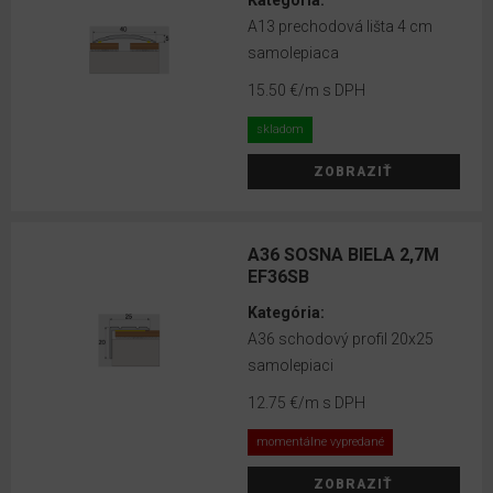
Kategória:
EGGER
A13 prechodová lišta 4 cm
HDF
samolepiaca
profily
15.50 €
/m s DPH
Prechodové
profily
skladom
RIGID
ZOBRAZIŤ
Opravné
sady
a
A36 SOSNA BIELA 2,7M
EF36SB
montážne
sety
Kategória:
A36 schodový profil 20x25
Soklové
samolepiaci
lišty
12.75 €
/m s DPH
Soklové
momentálne vypredané
lišty
RIGID
ZOBRAZIŤ