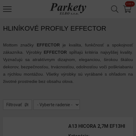
Jump to navigation
0.00 €
Laminátové
✕
podlahy
Korkové
HLINÍKOVÉ PROFILY EFFECTOR
podlahy
Mottom značky
Designové
EFFECTOR
je kvalita, funkčnosť a spokojnosť
zákazníka. Výrobky
podlahy
EFFECTOR
spĺňajú kritéria najvyššej kvality.
Vyznačujú sa atraktívnym dizajnom, eleganciou, širokou škálou
dekorov, bezpečnosťou, trvácnosťou, odolnosťou voči poškriabaniu
Drevené
a rýchlou montážou. Všetky výrobky sú vyrábané s ohľadom na
parkety
životné prostredie bez obsahu olova.
Vinylové
podlahy
Filtrovať
Príslušenstvo
Podložky
A13 HICORA 2,7M EF13HI