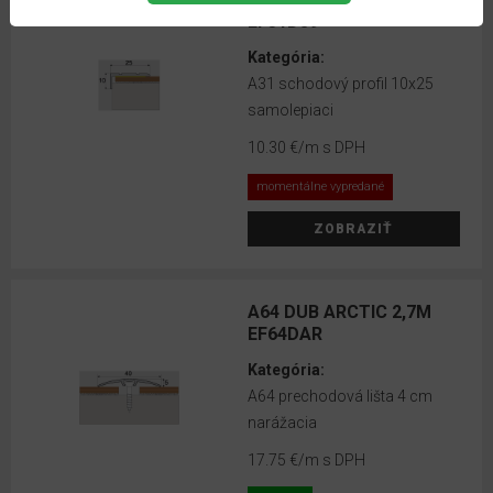
EF31DJ9
Kategória:
A31 schodový profil 10x25
samolepiaci
10.30 €
/m s DPH
momentálne vypredané
ZOBRAZIŤ
A64 DUB ARCTIC 2,7M
EF64DAR
Kategória:
A64 prechodová lišta 4 cm
narážacia
17.75 €
/m s DPH