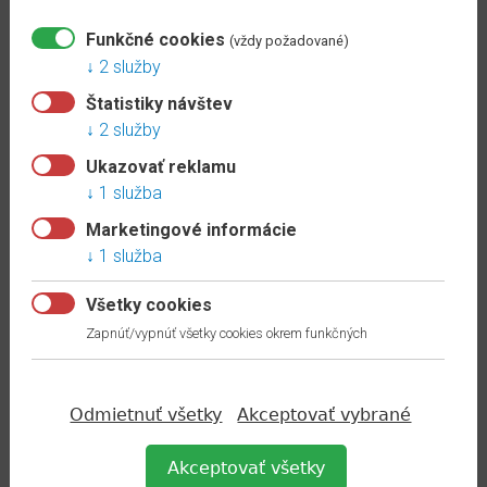
samolepiaca
15.50 €
/m s DPH
Funkčné cookies
(vždy požadované)
2 služby
momentálne vypredané
Štatistiky návštev
ZOBRAZIŤ
2 služby
Ukazovať reklamu
1 služba
A03 ZLATÝ 2,7M EF03ZL
Marketingové informácie
Kategória:
1 služba
A03 prechodová lišta 3 cm
samolepiaca
Všetky cookies
9.65 €
/m s DPH
Zapnúť/vypnúť všetky cookies okrem funkčných
skladom
ZOBRAZIŤ
Odmietnuť všetky
Akceptovať vybrané
Akceptovať všetky
A31 DUB JASNÝ 0,90M