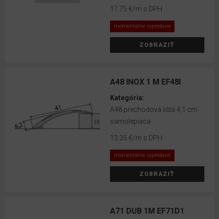
Schodové
17.75 €
/m s DPH
lišty
momentálne vypredané
Ukončovacie
lišty
ZOBRAZIŤ
Hliníkové
soklové
A48 INOX 1 M EF48I
lišty
Kategória:
Čistiace
A48 prechodová lišta 4,1 cm
prostriedky
samolepiaca
EGGER
13.35 €
/m s DPH
Lepidlá
momentálne vypredané
Bona
ZOBRAZIŤ
Obkladové
panely
EGGER
A71 DUB 1M EF71D1