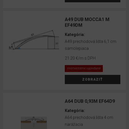
RS
50
A49 DUB MOCCA1 M
Doplnky
EF49DM
k
EGGER
Kategória:
lištám
A49 prechodová lišta 6,1 cm
samolepiaca
Doplnky
21.20 €
/m s DPH
k
VOX
momentálne vypredané
lištám
ZOBRAZIŤ
Hliníkové
profily
EFFECTOR
A64 DUB 0,93M EF64D9
Kategória:
Prechodové
A64 prechodová lišta 4 cm
lišty
narážacia