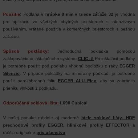
Použitie:
Podlaha
v hrúbke 8 mm
v triede záťaže 32
je vhodná
pre aplikáciu vo všetkých obytných priestoroch s intenzívnym
používaním, vrátane použitia v komerčných priestoroch s bežnou
záťažou.
Spôsob pokládky:
Jednoduchá pokládka pomocou
zaklapavácieho inštalačného systému
CLIC it!
Pri inštalácií podlahy
je potrebné použiť pod podlahu vhodnú podložku z rady
EGGER
Silenzio
. V prípade pokládky na minerálny podklad, je potrebné
použiť parozábrannú fóliu
EGGER ALU Flex
, aby sa zabránilo
prieniku vlhkosti z podkladu.
Odporúčaná soklová lišta:
L698 Cubical
V našej ponuke nájdete aj moderné
biele soklové lišty
,
HDF
prechodové profily EGGER
,
hliníkové profily EFFECTOR
a
ďalšie originálne
príslušenstvo
.