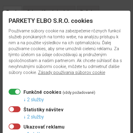
Popis
Odporúčané doplnky
Prílohy
PARKETY ELBO S.R.O. cookies
Laminátová podlaha EGGER
NatureSense
vyniká vysokou
Používame súbory cookie na zabezpečenie rôznych funkcií
služieb ponúkaných na tomto webe, na analýzu prístupu k
funkčnosťou, je všestranná, atraktívna a vhodná pre zdravý domov.
nim a na použitie výsledkov na ich optimalizáciu. Ďalej
používame cookies, aby sme umožnili cielenú reklamu. Za
Dub Loja svetlosivý
je dekor s prírodnou textúrou dreva,
týmto účelom sa údaje odovzdávajú aj pridruženým
obohatenou o autentické a rustikálne prvky, ako sú praskliny a uzly,
spoločnostiam a našim partnerom. Ak chcete súhlasiť iba s
ktoré podčiarkujú rozmanitosť tejto všestrannej podlahy.
Podlahové
nevyhnutnými súbormi cookie, môžete tu odmietnuť ďalšie
súbory cookie.
Zásady používania súborov cookie
dosky vo formáte
Large
zvýraznia celkový dojem z priestoru.
4-
stranné priznané drážky
po celom obvode zvýrazňujú vzhľad
jednotlivých podlahových dosiek.
Funkčné cookies
(vždy požadované)
2 služby
Výhody:
Štatistiky návštev
robustný povrch s vysokou odolnosťou proti opotrebovaniu
2 služby
chráni podlahu pred poškriabaním a každodennými nehodami
Ukazovať reklamu
stálofarebná, odolná voči silnému UV žiareniu