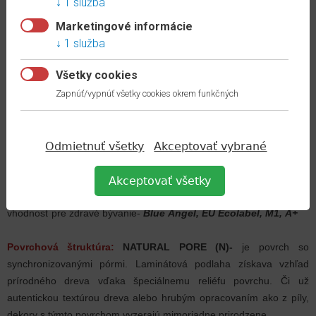
1 služba
univerzálne využiteľná v obytných aj komerčných priestoroch
Marketingové informácie
jednoduchá údržba- podlaha odpudzuje nečistoty a ľahko sa
1 služba
čistí
ekologická a udržateľná- vyrobená z obnoviteľných surovín
Všetky cookies
zložená z prírodných vlákien dreva
Zapnúť/vypnúť všetky cookies okrem funkčných
zdravý domov- 100% bez PVC a zmäkčovadiel
vhodná na podlahové vykurovanie
spoľahlivá a jednoduchá inštalácia vďaka systému
CLIC it!
vynikajúci pomer cena/ výkon
Odmietnuť všetky
Akceptovať vybrané
Podlahám EGGER boli udelené certifikované pečate a známky
Akceptovať všetky
renomovaných inštitúcií, ktoré potvrdzujú ich bezpečnosť a
vhodnosť pre zdravé bývanie-
Blue Angel, EU Ecolabel, M1, A+
Povrchová štruktúra:
NATURAL PORE (N)-
je povrch so
synchronizovanými pórmi. Laminátová podlaha získava vzhľad
prírodného dreva vďaka špeciálnemu reliéfu povrchu.
Či už
autentickou textúrou dreva alebo hrubým opracovaním ako z píly,
dekory s týmto povrchom vyzerajú mimoriadne prirodzene.