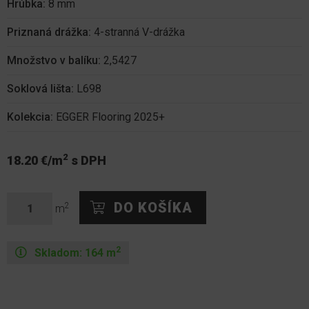
Hrúbka:
8 mm
Priznaná drážka:
4-stranná V-drážka
Množstvo v balíku:
2,5427
Soklová lišta:
L698
Kolekcia:
EGGER Flooring 2025+
2
18.20 €/m
s DPH
2
m
2
Skladom:
164
m