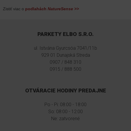
Zistiť viac o
podlahách
NatureSense
>>
PARKETY ELBO S.R.O.
ul. Istvána Gyurcsóa 7041/11b
929 01 Dunajská Streda
0907 / 848 310
0915 / 888 500
OTVÁRACIE HODINY PREDAJNE
Po - Pi: 08:00 - 18:00
So: 08:00 - 12:00
Ne: zatvorené