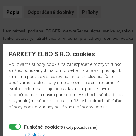
Popis
Odporúčané doplnky
Prílohy
Laminátová podlaha EGGER
NatureSense Aqua
vyniká vysokou
funkčnosťou, je atraktívna a vhodná pre zdravý domov. Vďaka
ochrane hrán proti prenikaniu vody v kombinácii s vodeodolným
povrchom, inštalačným systémom
Aqua Clic it!
a nosnou doskou
PARKETY ELBO S.R.O. cookies
HDF+
na báze dreva je táto laminátová podlaha chránená proti
Používame súbory cookie na zabezpečenie rôznych funkcií
prenikaniu vody po dobu 24 hodín. Podlaha
NatureSense Aqua
je
služieb ponúkaných na tomto webe, na analýzu prístupu k
skutočne všestranná a je možné ju použiť aj v kuchyniach a v
nim a na použitie výsledkov na ich optimalizáciu. Ďalej
súkromných kúpeľniach.
používame cookies, aby sme umožnili cielenú reklamu. Za
týmto účelom sa údaje odovzdávajú aj pridruženým
spoločnostiam a našim partnerom. Ak chcete súhlasiť iba s
Dub Newport krémový
je klasický dekor, ktorý zaujme svojim
nevyhnutnými súbormi cookie, môžete tu odmietnuť ďalšie
elegantným vzhľadom s krásnou a jemnou kresbou. Tento dekor je
súbory cookie.
Zásady používania súborov cookie
pokojný, moderný, ale zároveň živý. Pekné kombinácie vytvorí s
nábytkom v bielych, svetlých prírodných odtieňoch, ako aj s
výraznejšími modernými farbami.
Podlahové dosky vo formáte
Funkčné cookies
(vždy požadované)
Medium
sú ideálne pre menšie a nepravidelné priestory.
4-
2 služby