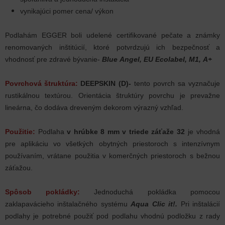
vynikajúci pomer cena/ výkon
Podlahám EGGER boli udelené certifikované pečate a známky
renomovaných inštitúcií, ktoré potvrdzujú ich bezpečnosť a
vhodnosť pre zdravé bývanie-
Blue Angel, EU Ecolabel, M1, A+
Povrchová štruktúra:
DEEPSKIN (D)-
tento povrch sa vyznačuje
rustikálnou textúrou. Orientácia štruktúry povrchu je prevažne
lineárna, čo dodáva dreveným dekorom výrazný vzhľad.
Použitie:
Podlaha
v hrúbke 8 mm
v triede záťaže 32
je vhodná
pre aplikáciu vo všetkých obytných priestoroch s intenzívnym
používaním, vrátane použitia v komerčných priestoroch s bežnou
záťažou.
Spôsob pokládky:
Jednoduchá pokládka pomocou
zaklapavácieho inštalačného systému
Aqua Clic it!.
Pri inštalácií
podlahy je potrebné použiť pod podlahu vhodnú podložku z rady