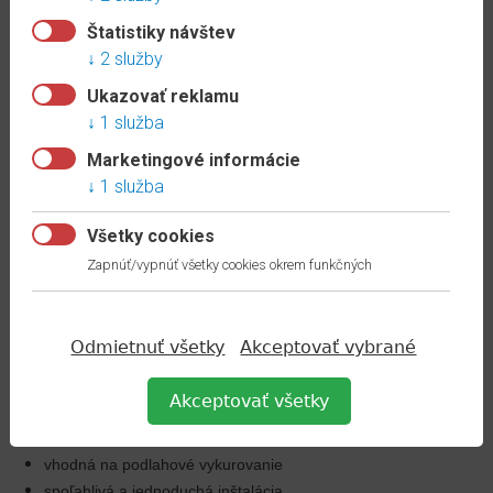
stranné priznané drážky
po celom obvode zvýrazňujú vzhľad
Štatistiky návštev
jednotlivých podlahových dosiek.
2 služby
Výhody:
Ukazovať reklamu
1 služba
24 hodinová vodeodolnosť
vďaka zaklapávaciemu
Marketingové informácie
inštalačnému systému
Aqua Clic it!
, ktorý poskytuje
1 služba
spoľahlivú ochranu proti prenikaniu vlhkosti
robustný povrch s vysokou odolnosťou proti opotrebovaniu
Všetky cookies
chráni podlahu pred poškriabaním a každodennými nehodami
Zapnúť/vypnúť všetky cookies okrem funkčných
stálofarebná, odolná voči silnému UV žiareniu
univerzálne využiteľná v obytných aj komerčných priestoroch
jednoduchá údržba- podlaha odpudzuje nečistoty a ľahko sa
Odmietnuť všetky
Akceptovať vybrané
čistí
ekologická a udržateľná- vyrobená z obnoviteľných surovín
Akceptovať všetky
zložená z prírodných vlákien dreva
zdravý domov- 100% bez PVC a zmäkčovadiel
vhodná na podlahové vykurovanie
spoľahlivá a jednoduchá inštalácia