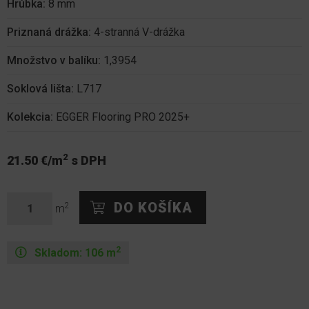
Hrúbka:
8 mm
Priznaná drážka:
4-stranná V-drážka
Množstvo v balíku:
1,3954
Soklová lišta:
L717
Kolekcia:
EGGER Flooring PRO 2025+
2
21.50 €/m
s DPH
2
m
2
Skladom:
106
m