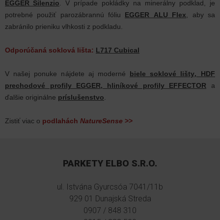
EGGER Silenzio
. V prípade pokládky na minerálny podklad, je
potrebné použiť parozábrannú fóliu
EGGER ALU Flex
, aby sa
zabránilo prieniku vlhkosti z podkladu.
Odporúčaná soklová lišta:
L717 Cubical
V našej ponuke nájdete aj moderné
biele soklové lišty
,
HDF
prechodové profily EGGER
,
hliníkové profily EFFECTOR
a
ďalšie originálne
príslušenstvo
.
Zistiť viac o
podlahách
NatureSense
>>
PARKETY ELBO S.R.O.
ul. Istvána Gyurcsóa 7041/11b
929 01 Dunajská Streda
0907 / 848 310