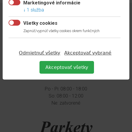
Marketingové informácie
1 služba
PARKETY ELBO S.R.O.
Všetky cookies
Zapnúť/vypnúť všetky cookies okrem funkčných
ul. Istvána Gyurcsóa 7041/11b
929 01 Dunajská Streda
0907 / 848 310
Odmietnuť všetky
Akceptovať vybrané
0915 / 888 500
Akceptovať všetky
OTVÁRACIE HODINY PREDAJNE
Po - Pi: 08:00 - 18:00
So: 08:00 - 12:00
Ne: zatvorené