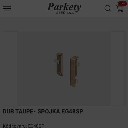
Jump to navigation
0.00 €
✕
DUB TAUPE- SPOJKA EG48SP
Kód tovaru:
EG48SP