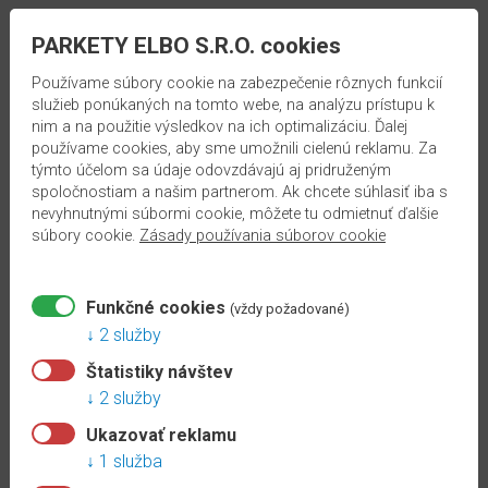
PARKETY ELBO S.R.O. cookies
3.60 €/bal. s DPH
Používame súbory cookie na zabezpečenie rôznych funkcií
služieb ponúkaných na tomto webe, na analýzu prístupu k
nim a na použitie výsledkov na ich optimalizáciu. Ďalej
bal.
používame cookies, aby sme umožnili cielenú reklamu. Za
týmto účelom sa údaje odovzdávajú aj pridruženým
spoločnostiam a našim partnerom. Ak chcete súhlasiť iba s
Skladom:
53
bal.
nevyhnutnými súbormi cookie, môžete tu odmietnuť ďalšie
súbory cookie.
Zásady používania súborov cookie
Funkčné cookies
(vždy požadované)
2 služby
Popis
Štatistiky návštev
2 služby
Plastové spojky k soklovým lištám EGGER 6 cm.
Ukazovať reklamu
Počet kusov v balení:
2 ks
1 služba