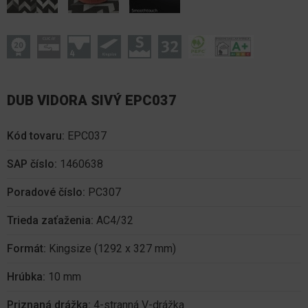
DUB VIDORA SIVÝ EPC037
Kód tovaru:
EPC037
SAP číslo:
1460638
Poradové číslo:
PC307
Trieda zaťaženia:
AC4/32
Formát:
Kingsize (1292 x 327 mm)
Hrúbka:
10 mm
Priznaná drážka:
4-stranná V-drážka