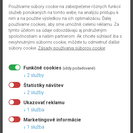
Používame súbory cookie na zabezpečenie rôznych funkcií
služieb ponúkaných na tomto webe, na analýzu prístupu k
nim a na použitie výsledkov na ich optimalizáciu. Ďalej
Popis
Odporúčané doplnky
Video
Prílohy
používame cookies, aby sme umožnili cielenú reklamu. Za
týmto účelom sa údaje odovzdávajú aj pridruženým
spoločnostiam a našim partnerom. Ak chcete súhlasiť iba s
Tento dekor je vo výpredaji a nedá sa
nevyhnutnými súbormi cookie, môžete tu odmietnuť ďalšie
doobjednať.
súbory cookie.
Zásady používania súborov cookie
Korková podlaha
Dub Vidora šedý v hrúbke 10 mm
je drevodekor
v monochromatických odtieňoch šedej s ušľachtilým vzorom rybej
Funkčné cookies
(vždy požadované)
kosti. Trendový vzhľad rybej kosti nájdete nielen na podlahách, ale
2 služby
aj na nábytku, či rôznych doplnkoch. Najlepšie sa kombinuje so
Štatistiky návštev
svetlými odtieňmi dreva. Vďaka podlahovým doskám vo formáte
2 služby
Kingsize
môže tento dekor naplno rozvinúť svoj krásny vzhľad.
4-
Ukazovať reklamu
stranné priznané drážky
po celom obvode zvýrazňujú vzhľad
1 služba
jednotlivých podlahových dosiek.
Marketingové informácie
Výhody:
1 služba