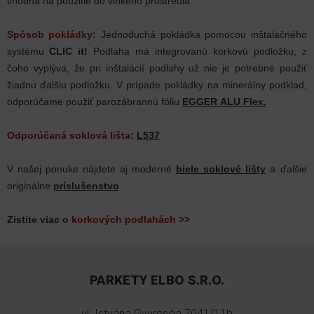
vhodná na použitie do vlhkého prostredia.
Spôsob pokládky:
Jednoduchá pokládka pomocou inštalačného
systému
CLIC it!
Podlaha má integrovanú korkovú podložku, z
čoho vyplýva, že pri inštalácií podlahy už nie je potrebné použiť
žiadnu ďalšiu podložku.
V prípade pokládky na minerálny podklad,
odporúčame použiť parozábrannú fóliu
EGGER ALU Flex.
Odporúčaná soklová lišta:
L537
V našej ponuke nájdete aj moderné
biele soklové lišty
a ďalšie
originálne
príslušenstvo
.
Zistite viac o
korkových podlahách >>
PARKETY ELBO S.R.O.
ul. Istvána Gyurcsóa 7041/11b