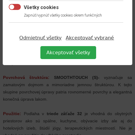
teplá a tichá podlaha vďaka dvom komfortným vrstvám korku
Všetky cookies
pružná, príjemná pri chôdzi naboso
Zapnúť/vypnúť všetky cookies okrem funkčných
prírodná podlaha 100% bez PVC a zmäkčovadiel
odolná voči prachu a nečistotám, vhodná pre alergikov
stálofarebná, odolná voči silnému UV žiareniu
Odmietnuť všetky
Akceptovať vybrané
bezpečný protišmykový povrch
15 ročná garancia pri použití v obytných priestoroch
Akceptovať všetky
2
vhodná na podlahové vykurovanie, tepelný odpor 0.09 m
.K/W
jednoduchá inštalácia
Povrchová štruktúra:
SMOOTHTOUCH (S)-
vyznačuje sa
zamatovým dojmom a mimoriadne jemnou štruktúrou. K tejto
skupine povrchovej úpravy patria rovnomerné povrchy a elegantná
konečná úprava lakom.
Použitie:
Podlaha v
triede záťaže 32
je vhodná do obytných
priestorov ako sú spálne, kuchyne, obývacie izby ale aj do
hotelových izieb, štúdií jógy, terapeutických miestností. Nie je