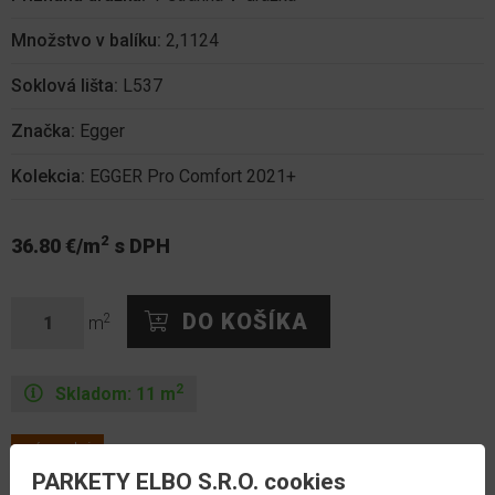
Množstvo v balíku:
2,1124
Soklová lišta:
L537
Značka:
Egger
Kolekcia:
EGGER Pro Comfort 2021+
2
36.80 €/m
s DPH
2
m
2
Skladom:
11
m
výpredaj
PARKETY ELBO S.R.O. cookies