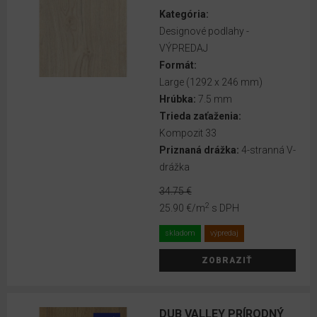
Kategória:
FORMÁT
Designové podlahy -
VÝPREDAJ
Classic
Formát:
(1292
Large (1292 x 246 mm)
x 192
Hrúbka:
7.5 mm
mm)
Trieda zaťaženia:
Classic
Kompozit 33
(1292
Priznaná drážka:
4-stranná V-
x 193
drážka
mm)
34.75 €
2
Herringbone
25.90 €
/m
s DPH
(168 x 840
skladom
výpredaj
mm)
ZOBRAZIŤ
Kingsize
(1292 x
327
DUB VALLEY PRÍRODNÝ