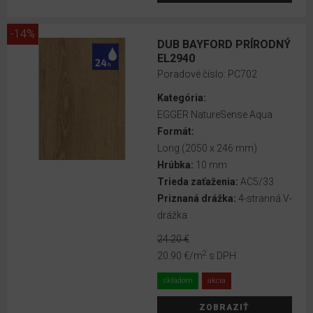
-14%
KOLEKCIA
DUB BAYFORD PRÍRODNÝ
EL2940
EGGER
Poradové číslo:
PC702
Flooring
Kategória:
2025+
EGGER NatureSense Aqua
Formát:
EGGER
Long (2050 x 246 mm)
Flooring
Hrúbka:
10 mm
PRO
Trieda zaťaženia:
AC5/33
2025+
Priznaná drážka:
4-stranná V-
EGGER
drážka
Flooring
24.20 €
2025+
2
20.90 €
/m
s DPH
AquaDura+
skladom
akcia
EGGER
Laminate
ZOBRAZIŤ