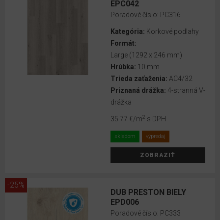
EPC042
Vittera
Poradové číslo:
PC316
VOX
Kategória:
Korkové podlahy
Linela
Formát:
VOX
Large (1292 x 246 mm)
Flex
Hrúbka:
10 mm
Trieda zaťaženia:
AC4/32
VOX
Priznaná drážka:
4-stranná V-
Izzi
drážka
VOX
2
35.77 €
/m
s DPH
Esquero
skladom
výpredaj
VOX
ZOBRAZIŤ
Esquero
Duo
-25%
VOX
DUB PRESTON BIELY
Espumo
EPD006
Poradové číslo:
PC333