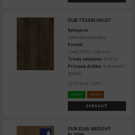
2023
EGGER
DUB TESSIN H6107
Basic
Laminate
Kategória:
2021
Laminátové podlahy
Formát:
EGGER
Long (2050 x 246 mm)
Basic
Trieda zaťaženia:
AC4/32
Laminate
Priznaná drážka:
4-stranná V-
drážka
EGGER
Pro
2
23.47 €
/m
s DPH
Laminate
skladom
výpredaj
2021+
ZOBRAZIŤ
EGGER
Pro
Laminate
DUB ELVA MEDOVÝ
2018-
EL2096