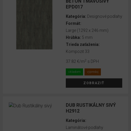
BETÓN TMAVOSIVÝ
EPD017
11
Kategória:
Designové podlahy
mm
Formát:
12
Large (1292 x 246 mm)
mm
Hrúbka:
5 mm
Trieda zaťaženia:
Kompozit 33
PRIZNANÁ
2
37.82 €
/m
s DPH
DRÁŽKA
skladom
výpredaj
2-
stranná
ZOBRAZIŤ
V-
drážka
DUB RUSTIKÁLNY SIVÝ
4-
H2912
stranná
Kategória:
V-
Laminátové podlahy
drážka