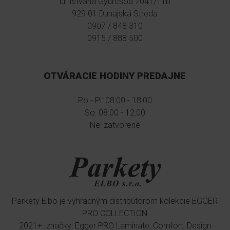
ul. Istvána Gyurcsóa 7041/11b
9.5
929 01 Dunajská Streda
cm
0907 / 848 310
0915 / 888 500
10
cm
OTVÁRACIE HODINY PREDAJNE
FARBA
LIŠTY
Po - Pi: 08:00 - 18:00
So: 08:00 - 12:00
Biela
Ne: zatvorené
Jednofarebná
Drevodekor
Parkety Elbo je výhradným distribútorom kolekcie EGGER
PRO COLLECTION
2021+ značky: Egger PRO Laminate, Comfort, Design