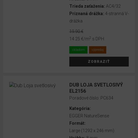
Trieda zaťaženia:
AC4/32
AC4/32
Priznaná drážka:
4-stranná V-
AC5/33
drážka
19.90 €
Kompozit
2
14.25 €
/m
s DPH
33
skladom
výpredaj
VLASTNOSTI
ZOBRAZIŤ
Nekonečný
dekor
DUB LOJA SVETLOSIVÝ
EL2156
Protišmykový
Poradové číslo:
PC634
povrch R10
Kategória:
Vodeodolnosť
EGGER NatureSense
až 72 hodín
Formát:
Large (1292 x 246 mm)
Vodeodolnosť