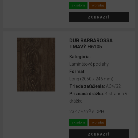
STENU
skladom
výpredaj
A
ZOBRAZIŤ
PODLAHU
AKUSTICKÉ
OBKLADY
DUB BARBAROSSA
TMAVÝ H6105
NA
STENU
Kategória:
Laminátové podlahy
Akcia
Formát:
Long (2050 x 246 mm)
Výpredaj
Trieda zaťaženia:
AC4/32
Priznaná drážka:
4-stranná V-
Najpredávanejšie
drážka
Na
2
23.47 €
/m
s DPH
objednávku
po
skladom
výpredaj
vypredaní
ZOBRAZIŤ
zásob