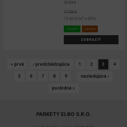
drážka
4
cm
17.90 €
2
13.90 €
/m
s DPH
5
skladom
výpredaj
cm
ZOBRAZIŤ
5.5
cm
6
« prvá
‹ predchádzajúca
1
2
3
4
cm
5
6
7
8
9
…
nasledujúca ›
6.7
cm
posledná »
7
cm
8
PARKETY ELBO S.R.O.
cm