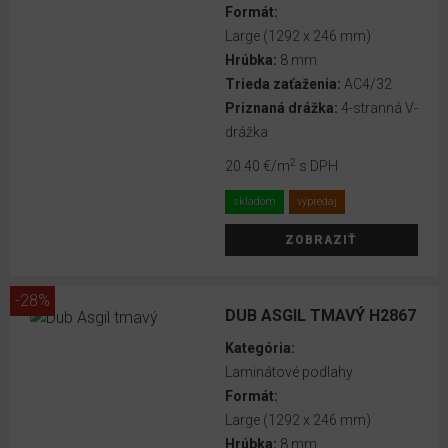
Formát:
4+1-
Large (1292 x 246 mm)
stranná
Hrúbka:
8 mm
V-
Trieda zaťaženia:
AC4/32
drážka
Priznaná drážka:
4-stranná V-
drážka
bez V-
2
20.40 €
/m
s DPH
drážky
skladom
výpredaj
Viac
ZOBRAZIŤ
o
V-
-28%
drážkach
DUB ASGIL TMAVÝ H2867
Kategória:
TRIEDA
Laminátové podlahy
ZAŤAŽENIA
Formát:
Large (1292 x 246 mm)
AC3/31
Hrúbka:
8 mm