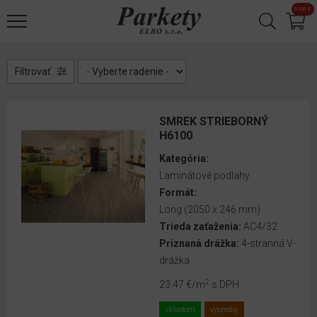
Jump to navigation
0.00 €
Laminátové
podlahy
Korkové
Filtrovať
podlahy
Designové
SMREK STRIEBORNÝ
podlahy
H6100
Kategória:
Drevené
Laminátové podlahy
parkety
Formát:
Long (2050 x 246 mm)
Vinylové
Trieda zaťaženia:
AC4/32
podlahy
Priznaná drážka:
4-stranná V-
drážka
Príslušenstvo
2
23.47 €
/m
s DPH
Obkladové
panely
skladom
výpredaj