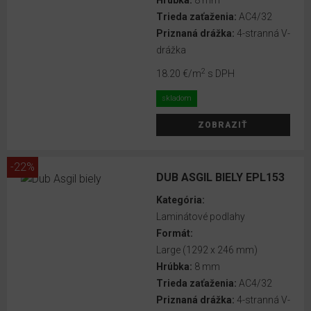
Hrúbka:
8 mm
do 24 hodín
Trieda zaťaženia:
AC4/32
Priznaná drážka:
4-stranná V-
DRUH
drážka
LIŠTY
2
18.20 €
/m
s DPH
Egger
skladom
MDF
ZOBRAZIŤ
lišty
Vox
-22%
plastové
DUB ASGIL BIELY EPL153
lišty
Kategória:
RIGID
Laminátové podlahy
Lišty
Formát:
Large (1292 x 246 mm)
Hrúbka:
8 mm
VÝŠKA
Trieda zaťaženia:
AC4/32
LIŠTY
Priznaná drážka:
4-stranná V-