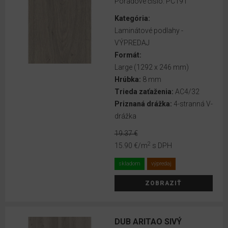
Poradové číslo:
PC191
Pro
Design
Kategória:
2018-
Laminátové podlahy -
2020
VÝPREDAJ
Formát:
EGGER
Large (1292 x 246 mm)
Doubleclic
Hrúbka:
8 mm
One
Trieda zaťaženia:
AC4/32
BOEN
Priznaná drážka:
4-stranná V-
drážka
ECONFLOOR
19.37 €
RIGID
2
15.90 €
/m
s DPH
RIGID
skladom
výpredaj
RS
ZOBRAZIŤ
50
VOX
LVT
DUB ARITAO SIVÝ