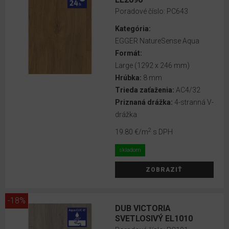
2020
Poradové číslo:
PC643
EGGER
Kategória:
Pro
EGGER NatureSense Aqua
Comfort
Formát:
2021+
Large (1292 x 246 mm)
Hrúbka:
8 mm
EGGER
Trieda zaťaženia:
AC4/32
Pro
Priznaná drážka:
4-stranná V-
Comfort
drážka
2018-
2020
2
19.80 €
/m
s DPH
EGGER
skladom
Pro
ZOBRAZIŤ
Design
GreenTec
2021+
-18%
DUB VICTORIA
SVETLOSIVÝ EL1010
EGGER