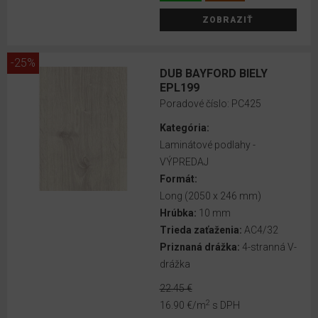
EGGER
ZOBRAZIŤ
DecoWall
VOX
-25%
obkladové
DUB BAYFORD BIELY
EPL199
panely
Poradové číslo:
PC425
Lamelové
Kategória:
panely
Laminátové podlahy -
VOX
VÝPREDAJ
LINERIO
Formát:
Long (2050 x 246 mm)
MINERÁLNE
Hrúbka:
10 mm
OBKLADY
Trieda zaťaženia:
AC4/32
NA
Priznaná drážka:
4-stranná V-
STENU
drážka
MINERÁLNE
22.45 €
OBKLADY
2
16.90 €
/m
s DPH
NA