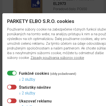
mm)
EL2973
Poradové číslo:
PC650
Large
(1292
Kategória:
PARKETY ELBO S.R.O. cookies
x 246
EGGER NatureSense Aqua
mm)
Formát:
Používame súbory cookie na zabezpečenie rôznych funkcií služi
ponúkaných na tomto webe, na analýzu prístupu k nim a na použi
Large (1292 x 246 mm)
Long
výsledkov na ich optimalizáciu. Ďalej používame cookies, aby sm
Hrúbka:
8 mm
(2050
umožnili cielenú reklamu. Za týmto účelom sa údaje odovzdávajú
Trieda zaťaženia:
AC4/32
x 246
pridruženým spoločnostiam a našim partnerom. Ak chcete súhlas
Priznaná drážka:
4-stranná V-
iba s nevyhnutnými súbormi cookie, môžete tu odmietnuť ďalšie
mm)
drážka
súbory cookie.
Zásady používania súborov cookie
Medium
2
19.80 €
/m
s DPH
(1292 x
Funkčné cookies
skladom
135
(vždy požadované)
2 služby
mm)
ZOBRAZIŤ
Štatistiky návštev
2 služby
Viac
DUB SAVONA SIVÝ
Ukazovať reklamu
o
EDF206