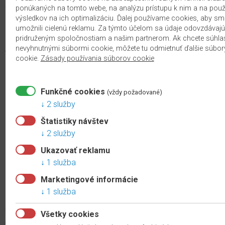
materiálov EGGER.
ponúkaných na tomto webe, na analýzu prístupu k nim a na použi
výsledkov na ich optimalizáciu. Ďalej používame cookies, aby sm
umožnili cielenú reklamu. Za týmto účelom sa údaje odovzdávajú
Zistite viac o
Interior match »
pridruženým spoločnostiam a našim partnerom. Ak chcete súhlas
nevyhnutnými súbormi cookie, môžete tu odmietnuť ďalšie súbor
Výhody:
cookie.
Zásady používania súborov cookie
Mimoriadne odolná voči oderu a škvrnám vďaka povrchu z
melamínovej živice
Funkčné cookies
(vždy požadované)
Stálofarebná, odolná voči silnému UV žiareniu
2 služby
Univerzálne využiteľná v obytných aj komerčných priestoroch
Štatistiky návštev
Antistatický a antibakteriálny povrch odpudzuje prach a
2 služby
nečistoty, vhodná pre alergikov
Ukazovať reklamu
Zložená z prírodných vlákien dreva, 100% bez PVC a
1 služba
zmäkčovadiel
Vhodná na podlahové vykurovanie
Marketingové informácie
Jednoduchá inštalácia vďaka systému
CLIC it!
1 služba
Povrchová štruktúra:
NATURAL PORE (N)-
verne napodobňuje
Všetky cookies
drevené podlahy z masívu. Či už autentickou textúrou dreva alebo