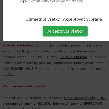
Zapnúť/vypnúť všetky cookies okrem funkčných
hrubým opracovaním ako z píly, dekory s týmto povrchom vyzerajú
mimoriadne prirodzene.
Odmietnuť všetky
Akceptovať vybrané
Použitie:
Podlaha
v hrúbke 8 mm
v triede záťaže 32
je vhodná
pre aplikáciu vo všetkých obytných priestoroch s intenzívnym
Akceptovať všetky
používaním, vrátane bežného použitia v komerčných priestoroch.
Spôsob pokládky:
Jednoduchá pokládka pomocou inštalačného
systému
CLIC it!
Pri inštalácií podlahy je potrebné použiť pod
podlahu vhodnú podložku z rady
EGGER Silenzio
. V prípade
pokládky na minerálny podklad, odporúčame použiť parozábrannú
fóliu
EGGER ALU Flex
, aby sa zabránilo prieniku vlhkosti z
podkladu.
Odporúčaná soklová lišta:
L590
V našej ponuke nájdete aj moderné
biele soklové lišty
,
HDF
prechodové profily EGGER
,
hliníkové profily EFFECTOR
a