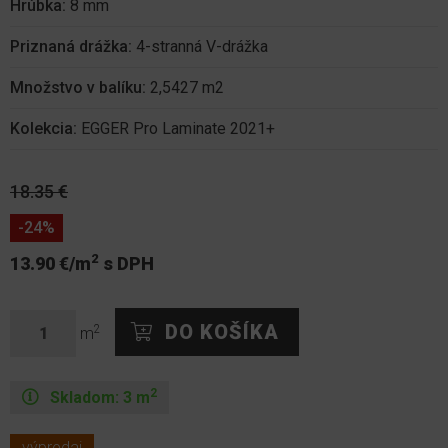
Hrúbka:
8 mm
Priznaná drážka:
4-stranná V-drážka
Množstvo v balíku:
2,5427 m2
Kolekcia:
EGGER Pro Laminate 2021+
18.35 €
-24%
2
13.90 €/m
s DPH
2
m
2
Skladom:
3
m
výpredaj