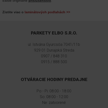
ďalšie originálne
príslušenstvo
.
Zistite viac o
laminátových podlahách >>
PARKETY ELBO S.R.O.
ul. Istvána Gyurcsóa 7041/11b
929 01 Dunajská Streda
0907 / 848 310
0915 / 888 500
OTVÁRACIE HODINY PREDAJNE
Po - Pi: 08:00 - 18:00
So: 08:00 - 12:00
Ne: zatvorené