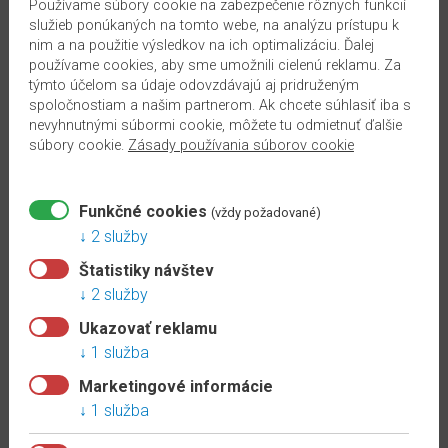
Používame súbory cookie na zabezpečenie rôznych funkcií
Pri pokládke podlahy plávajúcim spôsobom je pre dosiahnutie
služieb ponúkaných na tomto webe, na analýzu prístupu k
dokonalého vzhľadu a funkčnosti veľmi dôležité zvoliť správnu
nim a na použitie výsledkov na ich optimalizáciu. Ďalej
podložku. Podložka
E
gger
Silenzio Cork
2 mm
v sebe spája
používame cookies, aby sme umožnili cielenú reklamu. Za
udržateľnosť s vynikajúcimi technickými vlastnosťami. Je 100%
týmto účelom sa údaje odovzdávajú aj pridruženým
prírodná, opakovane použiteľná a recyklovateľná. Hrúbka podložky
spoločnostiam a našim partnerom. Ak chcete súhlasiť iba s
nevyhnutnými súbormi cookie, môžete tu odmietnuť ďalšie
2,0 mm umožňuje komfortné zníženie nárazového a kročajového
súbory cookie.
Zásady používania súborov cookie
hluku v miestnosti.
Vďaka tlakovej pevnosti chráni podlahu v
prípade vysokého zaťaženia a nízky tepelný odpor umožňuje použiť
túto podložku aj v kombinácií s podlahovým vykurovaním. V
Funkčné cookies
(vždy požadované)
prípade pokládky na minerálny podklad je potrebné použiť pod
2 služby
podložku parozábranu
EGGER ALU Flex
, aby sa zabránilo prieniku
Štatistiky návštev
vlhkosti z podkladu.
2 služby
Technické parametre:
Ukazovať reklamu
1 služba
Materiál
: aglomerovaný korok
Marketingové informácie
Hrúbka podložky
[
mm
]
: 2
1 služba
2
Množstvo v balíku
[
m
]
: 10
Typ balenia:
Rola