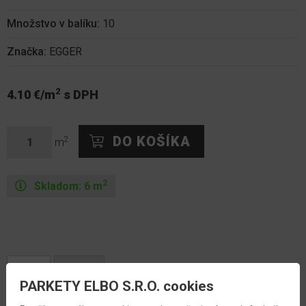
Množstvo v balíku:
10
Značka:
EGGER
2
4.10 €/m
s DPH
2
m
2
Skladom:
6
m
Popis
Prílohy
PARKETY ELBO S.R.O. cookies