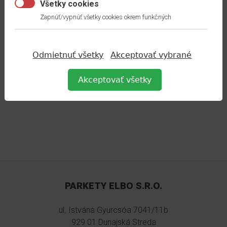
Všetky cookies
P
evnosť v tlaku CS [kPa] :
≥ 470
Zapnúť/vypnúť všetky cookies okrem funkčných
V
hodnosť na podlahové kúrenie:
Áno
Tepelný odpor Rλ [m²K/W]:
0,039
Z
níženie nárazového hluku IS [dB]:
≤
18
Odmietnuť všetky
Akceptovať vybrané
Vyrovnanie nerovností PC [mm] :
≤ 1,3
Integrovaná parozábrana (SD minim. 75 m) :
Nie
Akceptovať všetky
PARKETY ELBO S.R.O.
ul. Istvána Gyurcsóa 7041/11b
929 01 Dunajská Streda