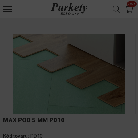
Jump to navigation
0.00 €
✕
MAX POD 5 MM PD10
Kód tovaru:
PD10