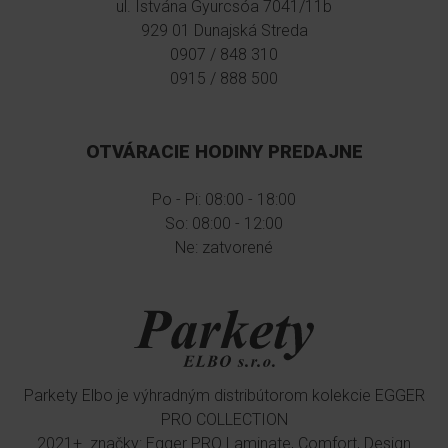
ul. Istvána Gyurcsóa 7041/11b
929 01 Dunajská Streda
0907 / 848 310
0915 / 888 500
OTVÁRACIE HODINY PREDAJNE
Po - Pi: 08:00 - 18:00
So: 08:00 - 12:00
Ne: zatvorené
Parkety Elbo je výhradným distribútorom kolekcie EGGER
PRO COLLECTION
2021+ značky: Egger PRO Laminate, Comfort, Design