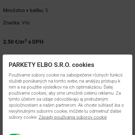
Množstvo v balíku:
5
Značka:
Vilo
2
2.50 €/m
s DPH
2
m
PARKETY ELBO S.R.O. cookies
Používame súbory cookie na zabezpečenie rôznych funkcií
2
služieb ponúkaných na tomto webe, na analýzu prístupu k
Skladom:
2035
m
nim a na použitie výsledkov na ich optimalizáciu. Ďalej
používame cookies, aby sme umožnili cielenú reklamu. Za
týmto účelom sa údaje odovzdávajú aj pridruženým
spoločnostiam a našim partnerom. Ak chcete súhlasiť iba s
nevyhnutnými súbormi cookie, môžete tu odmietnuť ďalšie
súbory cookie.
Zásady používania súborov cookie
Popis