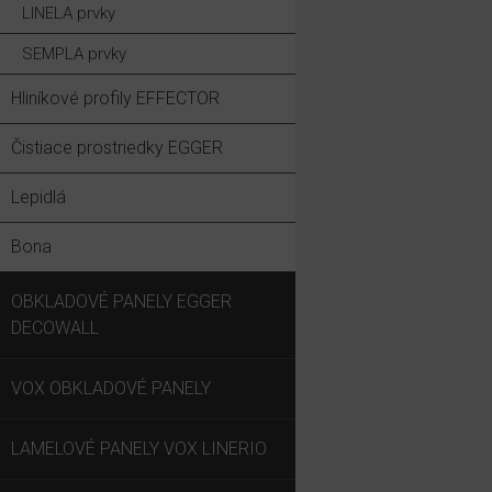
LINELA prvky
SEMPLA prvky
Hliníkové profily EFFECTOR
Čistiace prostriedky EGGER
Lepidlá
Bona
OBKLADOVÉ PANELY EGGER
DECOWALL
VOX OBKLADOVÉ PANELY
LAMELOVÉ PANELY VOX LINERIO