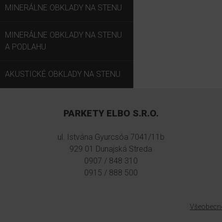
MINERÁLNE OBKLADY NA STENU
MINERÁLNE OBKLADY NA STENU
A PODLAHU
AKUSTICKÉ OBKLADY NA STENU
PARKETY ELBO S.R.O.
ul. Istvána Gyurcsóa 7041/11b
929 01 Dunajská Streda
0907 / 848 310
0915 / 888 500
Všeobecn