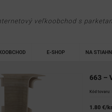
Jump to navigation
nternetový veľkoobchod
s parketa
KOOBCHOD
E-SHOP
NA STIAHN
663 –
Kód tovaru:
1.80 €/k