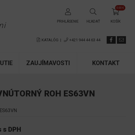
0.00 €
✕
PRIHLÁSENIE
HĽADAŤ
KOŠÍK
mi
KATALÓG
|
+421 944 44 63 44
UTIE
ZAUJÍMAVOSTI
KONTAKT
 VNÚTORNÝ ROH ES63VN
ES63VN
s s DPH