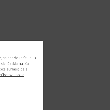
 na analýzu prístupu k
cielenú reklamu. Za
te súhlasiť iba s
súborov cookie