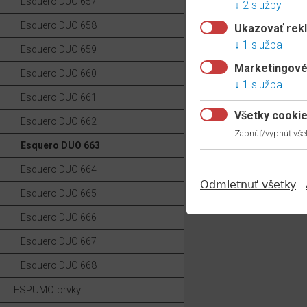
Esquero DUO 657
2 služby
Esquero DUO 658
Ukazovať rek
1 služba
Esquero DUO 659
Marketingové
Esquero DUO 660
1 služba
Esquero DUO 661
Všetky cooki
Esquero DUO 662
Zapnúť/vypnúť všet
Esquero DUO 663
Esquero DUO 664
Odmietnuť všetky
Esquero DUO 665
Esquero DUO 666
Esquero DUO 667
Esquero DUO 668
ESPUMO prvky