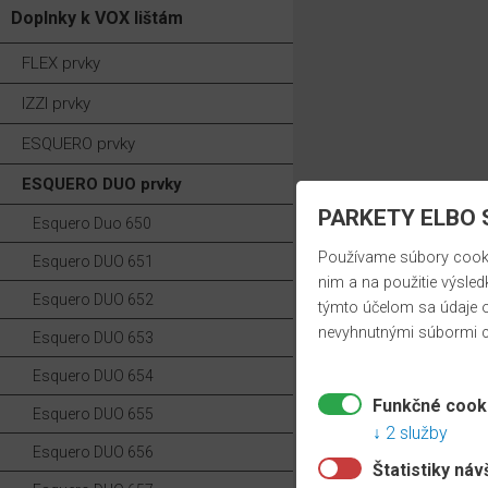
Doplnky k VOX lištám
FLEX prvky
IZZI prvky
ESQUERO prvky
ESQUERO DUO prvky
PARKETY ELBO S
Esquero Duo 650
Používame súbory cookie
Esquero DUO 651
nim a na použitie výsled
Esquero DUO 652
týmto účelom sa údaje o
nevyhnutnými súbormi c
Esquero DUO 653
Esquero DUO 654
Funkčné cook
Esquero DUO 655
2 služby
Esquero DUO 656
Štatistiky náv