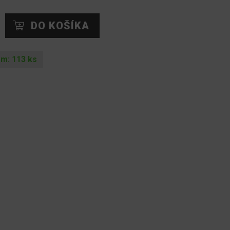
om:
113
ks