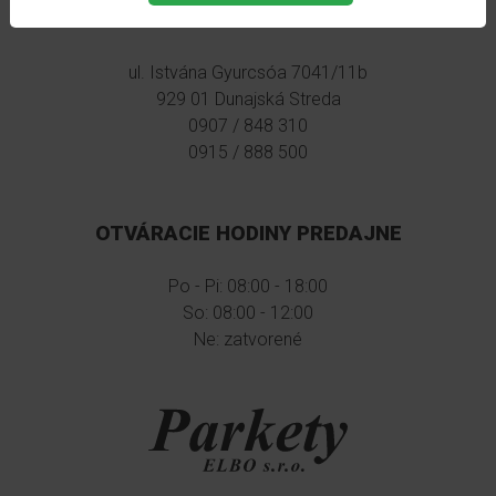
PARKETY ELBO S.R.O.
ESQUERO
DUO
ul. Istvána Gyurcsóa 7041/11b
prvky
929 01 Dunajská Streda
0907 / 848 310
Esquero
0915 / 888 500
Duo
650
Esquero
OTVÁRACIE HODINY PREDAJNE
DUO
651
Po - Pi: 08:00 - 18:00
So: 08:00 - 12:00
Esquero
Ne: zatvorené
DUO
652
Esquero
DUO
653