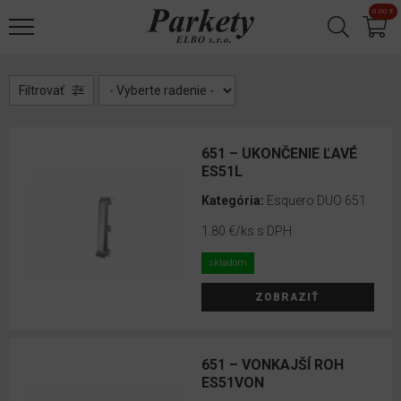
Jump to navigation
0.00 €
Laminátové
✕
podlahy
Korkové
Filtrovať
podlahy
Designové
651 – UKONČENIE ĽAVÉ
podlahy
ES51L
Kategória:
Esquero DUO 651
Drevené
1.80 €
/ks s DPH
parkety
skladom
Vinylové
podlahy
ZOBRAZIŤ
Príslušenstvo
651 – VONKAJŠÍ ROH
Podložky
ES51VON