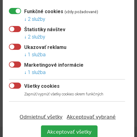
RS
Kategória:
Esquero DUO 651
50
Funkčné cookies
(vždy požadované)
1.80 €
/ks s DPH
2 služby
Doplnky
Štatistiky návštev
skladom
k
2 služby
EGGER
ZOBRAZIŤ
lištám
Ukazovať reklamu
1 služba
Doplnky
651 – VNÚTORNÝ ROH
k
Marketingové informácie
ES51VN
VOX
1 služba
lištám
Kategória:
Esquero DUO 651
Všetky cookies
1.80 €
/ks s DPH
FLEX
Zapnúť/vypnúť všetky cookies okrem funkčných
prvky
skladom
IZZI
ZOBRAZIŤ
Odmietnuť všetky
Akceptovať vybrané
prvky
ESQUERO
Akceptovať všetky
prvky