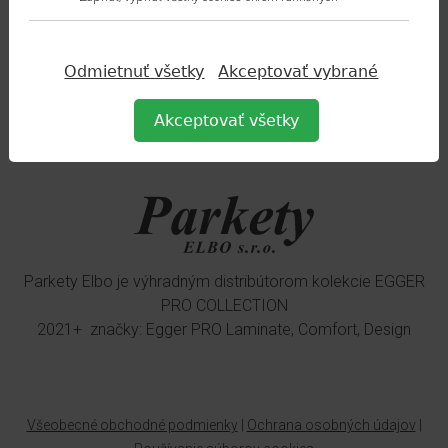
OTVÁRACIE HODINY PREDAJNE
Odmietnuť všetky
Akceptovať vybrané
Po - Pi: 08:00 - 18:00
So: 08:00 - 12:00
Akceptovať všetky
Ne: zatvorené
Parkety Elbo je výhradným distribútorom kolekcie EGGER
PRO COLLECTION
2021+ značky: Egger PRO Laminate, Comfort, Design
Všeobecné obchodné podmienky
|
Ochrana osobných údajov
|