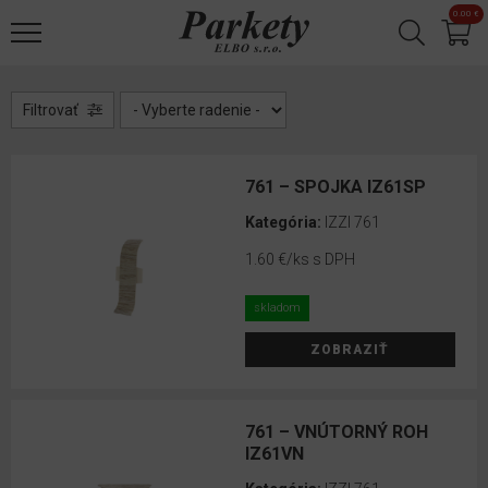
Jump to navigation
0.00 €
Laminátové
✕
podlahy
Korkové
Filtrovať
podlahy
Designové
761 – SPOJKA IZ61SP
podlahy
Kategória:
IZZI 761
1.60 €
/ks s DPH
Drevené
parkety
skladom
Vinylové
ZOBRAZIŤ
podlahy
Príslušenstvo
761 – VNÚTORNÝ ROH
Podložky
IZ61VN