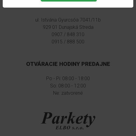
PARKETY ELBO S.R.O.
IZZI
728
ul. Istvána Gyurcsóa 7041/11b
929 01 Dunajská Streda
IZZI
0907 / 848 310
730
0915 / 888 500
IZZI
734
IZZI
OTVÁRACIE HODINY PREDAJNE
746
Po - Pi: 08:00 - 18:00
IZZI
So: 08:00 - 12:00
750
Ne: zatvorené
IZZI
758
IZZI
759
IZZI