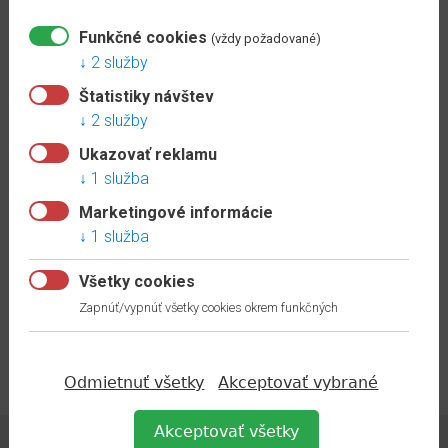
RS
Kategória:
IZZI 761
50
Funkčné cookies
(vždy požadované)
1.60 €
/ks s DPH
2 služby
Doplnky
Štatistiky návštev
skladom
k
2 služby
EGGER
ZOBRAZIŤ
lištám
Ukazovať reklamu
1 služba
Doplnky
761 – UKONČENIE PRAVÉ
k
Marketingové informácie
IZ61P
VOX
1 služba
lištám
Kategória:
IZZI 761
Všetky cookies
1.60 €
/ks s DPH
FLEX
Zapnúť/vypnúť všetky cookies okrem funkčných
prvky
skladom
IZZI
ZOBRAZIŤ
Odmietnuť všetky
Akceptovať vybrané
prvky
IZZI
Akceptovať všetky
721