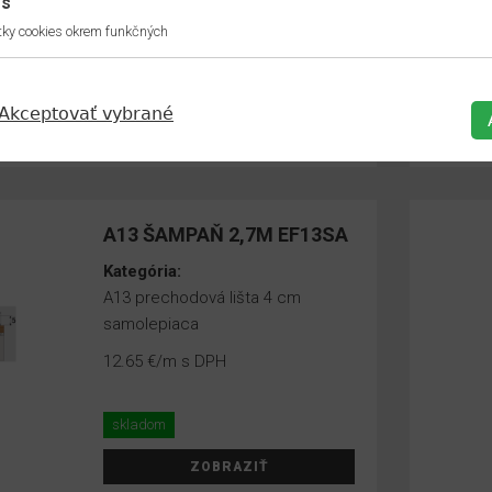
es
samolepiaca
ky cookies okrem funkčných
15.50 €
/m s DPH
momentálne vypredané
Akceptovať vybrané
ZOBRAZIŤ
A13 ŠAMPAŇ 2,7M EF13SA
Kategória:
A13 prechodová lišta 4 cm
samolepiaca
12.65 €
/m s DPH
skladom
ZOBRAZIŤ