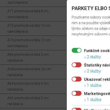
samolepiaca
PARKETY ELBO S
A71 prechodová lišta 8 cm
samolepiaca
Používame súbory cookie
nim a na použitie výsled
A72 prechodová lišta 10 cm
týmto účelom sa údaje o
samolepiaca
nevyhnutnými súbormi c
A73 prechodová lišta 12 cm
samolepiaca
Funkčné cook
A66 prechodová lišta 3 cm
2 služby
narážacia
Štatistiky náv
A68 prechodová lišta 3,6 cm
2 služby
narážacia
Ukazovať rek
A64 prechodová lišta 4 cm
1 služba
narážacia
Marketingové
A65 prechodová lišta 5 cm
1 služba
narážacia