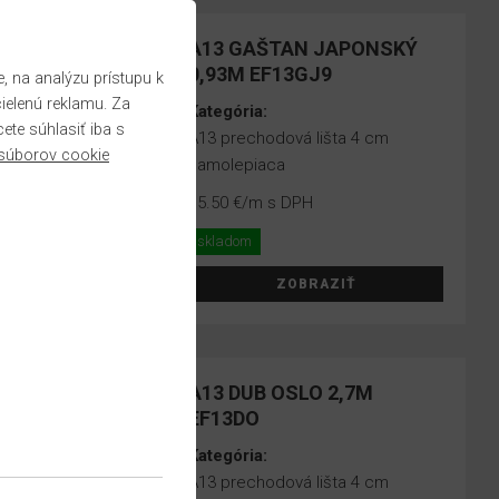
A13 GAŠTAN JAPONSKÝ
0,93M EF13GJ9
 na analýzu prístupu k
cielenú reklamu. Za
Kategória:
te súhlasiť iba s
A13 prechodová lišta 4 cm
súborov cookie
samolepiaca
15.50 €
/m s DPH
skladom
ZOBRAZIŤ
A13 DUB OSLO 2,7M
EF13DO
Kategória:
A13 prechodová lišta 4 cm