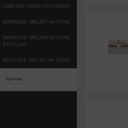
LAMELOVÉ PANELY VOX LINERIO
MINERÁLNE OBKLADY NA STENU
MINERÁLNE OBKLADY NA STENU
A PODLAHU
AKUSTICKÉ OBKLADY NA STENU
Výpredaj