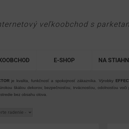
Jump to navigation
nternetový veľkoobchod
s parketa
KOOBCHOD
E-SHOP
NA STIAHN
CTOR
je kvalita, funkčnosť a spokojnosť zákazníka. Výrobky
EFFE
širokou škálou dekorov, bezpečnosťou, trvácnosťou, odolnosťou voči
stredie bez obsahu olova.