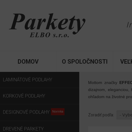
I
DOMOV
O SPOLOČNOSTI
VEĽ
LAMINÁTOVÉ PODLAHY
Mottom značky
EFFE
dizajnom, eleganciou, 
KORKOVÉ PODLAHY
ohľadom na životné pro
DESIGNOVÉ PODLAHY
Zoradiť podľa:
DREVENÉ PARKETY