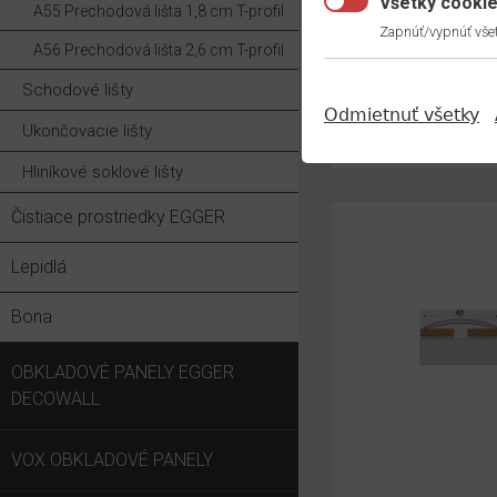
Všetky cooki
A55 Prechodová lišta 1,8 cm T-profil
Zapnúť/vypnúť všet
A56 Prechodová lišta 2,6 cm T-profil
Schodové lišty
Odmietnuť všetky
Ukončovacie lišty
Hliníkové soklové lišty
Čistiace prostriedky EGGER
Lepidlá
Bona
OBKLADOVÉ PANELY EGGER
DECOWALL
VOX OBKLADOVÉ PANELY