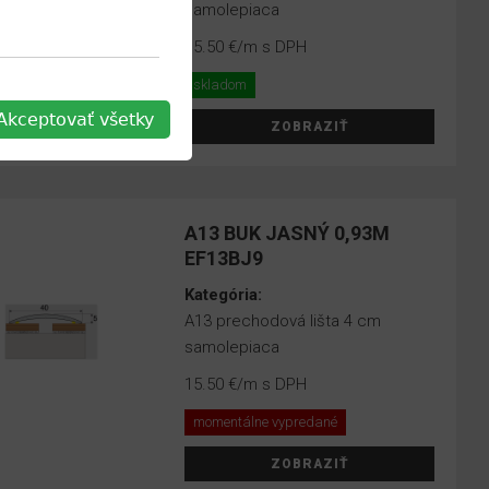
samolepiaca
15.50 €
/m s DPH
skladom
Akceptovať všetky
ZOBRAZIŤ
A13 BUK JASNÝ 0,93M
EF13BJ9
Kategória:
A13 prechodová lišta 4 cm
samolepiaca
15.50 €
/m s DPH
momentálne vypredané
ZOBRAZIŤ