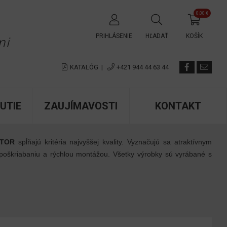
0.00 €
✕
PRIHLÁSENIE
HĽADAŤ
KOŠÍK
mi
KATALÓG
|
+421 944 44 63 44
UTIE
ZAUJÍMAVOSTI
KONTAKT
CTOR
spĺňajú kritéria najvyššej kvality. Vyznačujú sa atraktívnym
 poškriabaniu a rýchlou montážou. Všetky výrobky sú vyrábané s