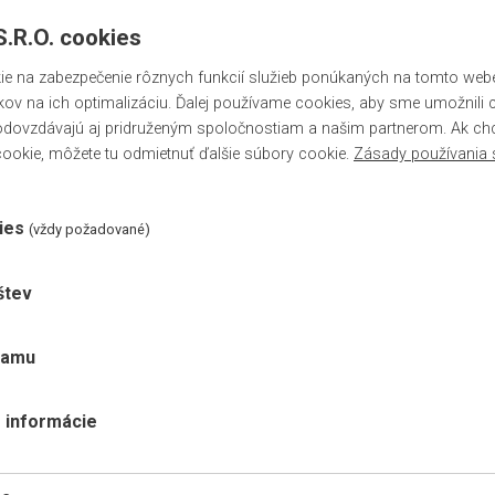
.R.O. cookies
A13 DUB HELSINKI 2,7M
EF13DH
 na zabezpečenie rôznych funkcií služieb ponúkaných na tomto webe,
kov na ich optimalizáciu. Ďalej používame cookies, aby sme umožnili 
Kategória:
dovzdávajú aj pridruženým spoločnostiam a našim partnerom. Ak chce
A13 prechodová lišta 4 cm
ookie, môžete tu odmietnuť ďalšie súbory cookie.
Zásady používania 
samolepiaca
15.50 €
/m s DPH
ies
(vždy požadované)
skladom
ZOBRAZIŤ
štev
lamu
A13 BUK PARENÝ 2,7M
EF13BP
 informácie
Kategória:
A13 prechodová lišta 4 cm