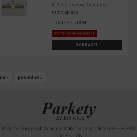
A13 prechodová lišta 4 cm
samolepiaca
15.50 €
/m s DPH
momentálne vypredané
ZOBRAZIŤ
ca ›
posledná »
Parkety Elbo je výhradným distribútorom kolekcie EGGER PRO
COLLECTION