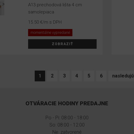
A13 prechodová lišta 4 cm
samolepiaca
15.50 €
/m s DPH
momentálne vypredané
ZOBRAZIŤ
1
2
3
4
5
6
nasledujú
OTVÁRACIE HODINY PREDAJNE
Po - Pi: 08:00 - 18:00
So: 08:00 - 12:00
Ne: zatvorené