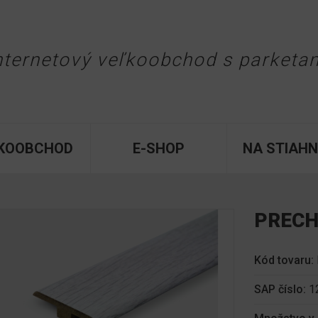
Jump to navigation
nternetový veľkoobchod
s parketa
KOOBCHOD
E-SHOP
NA STIAHN
PRECH
Kód tovaru:
SAP číslo:
1