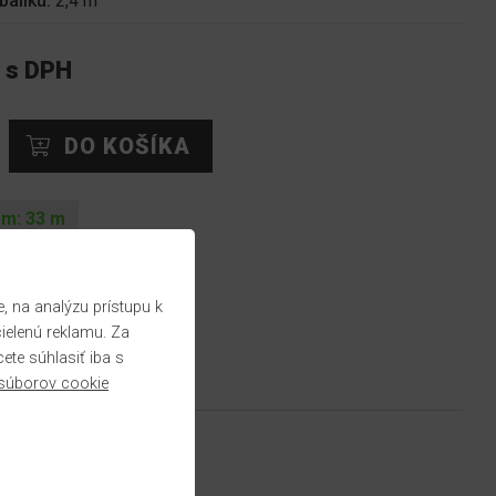
balíku:
2,4 m
 s DPH
om:
33
m
 na analýzu prístupu k
cielenú reklamu. Za
te súhlasiť iba s
súborov cookie