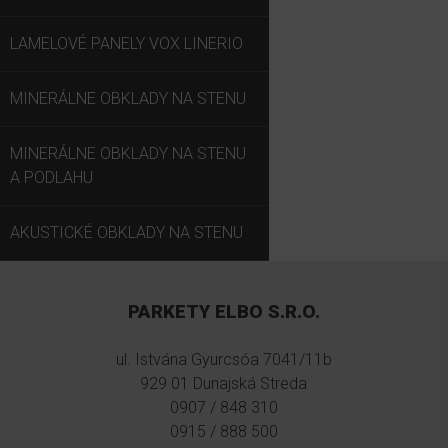
LAMELOVÉ PANELY VOX LINERIO
MINERÁLNE OBKLADY NA STENU
MINERÁLNE OBKLADY NA STENU
A PODLAHU
AKUSTICKÉ OBKLADY NA STENU
PARKETY ELBO S.R.O.
ul. Istvána Gyurcsóa 7041/11b
929 01 Dunajská Streda
0907 / 848 310
0915 / 888 500