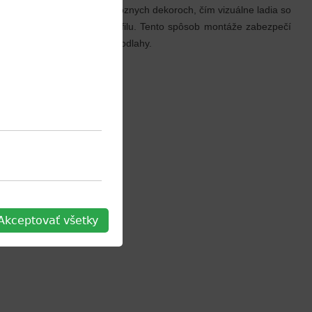
ch. Profily sú dostupné v rôznych dekoroch, čím vizuálne ladia so
upevniť do kotviaceho profilu. Tento spôsob montáže zabezpečí
 aj pri celoplošnom lepení podlahy.
Akceptovať všetky