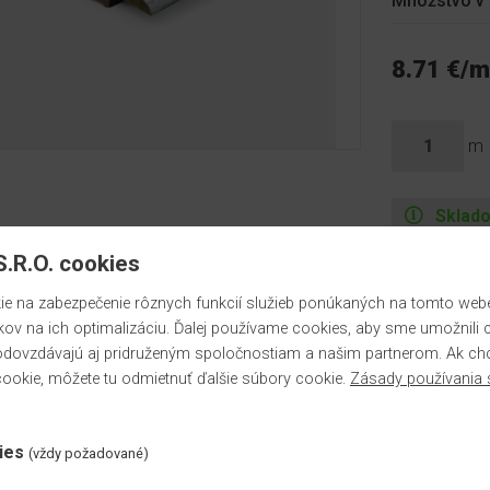
Množstvo v 
8.71 €/m
m
Sklad
.R.O. cookies
výpredaj
 na zabezpečenie rôznych funkcií služieb ponúkaných na tomto webe,
kov na ich optimalizáciu. Ďalej používame cookies, aby sme umožnili 
dovzdávajú aj pridruženým spoločnostiam a našim partnerom. Ak chce
ookie, môžete tu odmietnuť ďalšie súbory cookie.
Zásady používania 
ies
kor je vo výpredaji a nie je možné ho doobjednať
(vždy požadované)