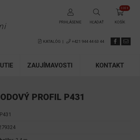
0.00 €
✕
PRIHLÁSENIE
HĽADAŤ
KOŠÍK
mi
KATALÓG
|
+421 944 44 63 44
UTIE
ZAUJÍMAVOSTI
KONTAKT
ODOVÝ PROFIL P431
P431
279324