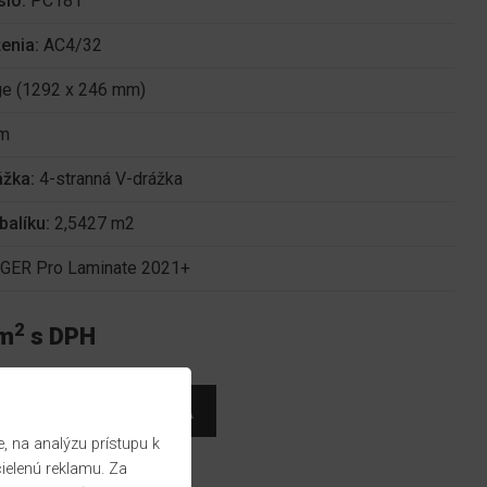
slo:
PC181
ženia:
AC4/32
ge (1292 x 246 mm)
m
ážka:
4-stranná V-drážka
balíku:
2,5427 m2
GER Pro Laminate 2021+
2
/m
s DPH
2
 na analýzu prístupu k
cielenú reklamu. Za
2
om:
15
m