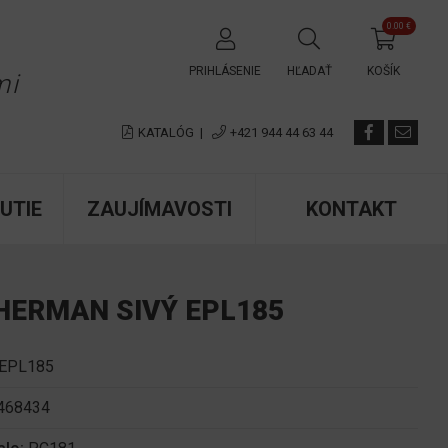
0.00 €
✕
PRIHLÁSENIE
HĽADAŤ
KOŠÍK
mi
KATALÓG
|
+421 944 44 63 44
UTIE
ZAUJÍMAVOSTI
KONTAKT
HERMAN SIVÝ EPL185
EPL185
468434