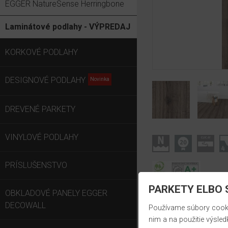
EGGER NatureSense Herringbone
Laminátové podlahy - VÝPREDAJ
KORKOVÉ PODLAHY
DESIGNOVÉ PODLAHY
DREVENÉ PARKETY
VINYLOVÉ PODLAHY
PRÍSLUŠENSTVO
PARKETY ELBO S
OBKLADOVÉ PANELY EGGER
DECOWALL
Používame súbory cookie
nim a na použitie výsled