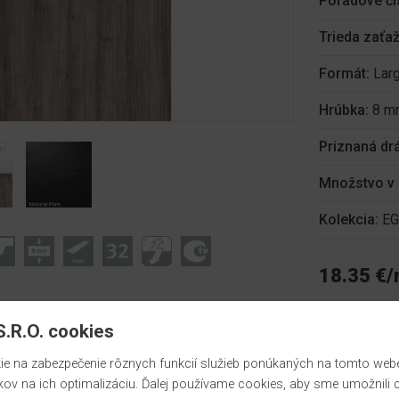
Poradové čí
Trieda zaťa
Formát:
Lar
Hrúbka:
8 m
Priznaná dr
Množstvo v 
Kolekcia:
EG
18.35 €
.R.O. cookies
m
 na zabezpečenie rôznych funkcií služieb ponúkaných na tomto webe,
kov na ich optimalizáciu. Ďalej používame cookies, aby sme umožnili 
Sklad