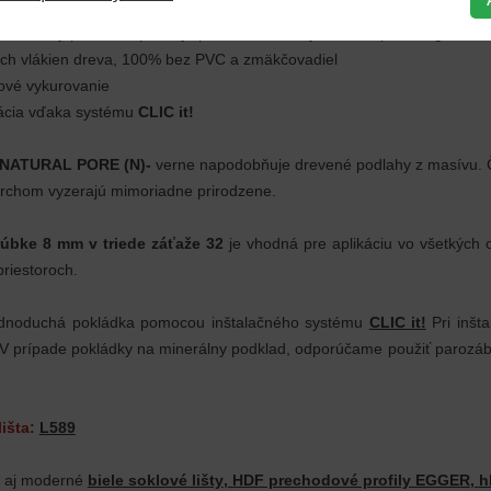
eľná v obytných aj komerčných priestoroch
ibakteriálny povrch odpudzuje prach a nečistoty, vhodná pre alergikov
ých vlákien dreva, 100% bez PVC a zmäkčovadiel
ové vykurovanie
ácia vďaka systému
CLIC it!
NATURAL PORE (N)-
verne napodobňuje drevené podlahy z masívu. Č
ovrchom vyzerajú mimoriadne prirodzene.
rúbke 8 mm
v triede záťaže 32
je vhodná pre aplikáciu vo všetkých 
riestoroch.
noduchá pokládka pomocou inštalačného systému
CLIC it!
Pri inšt
 V prípade pokládky na minerálny podklad, odporúčame použiť parozáb
išta:
L589
e aj moderné
biele soklové lišty
,
HDF prechodové profily EGGER
,
h