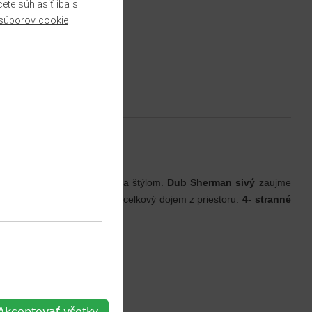
te súhlasiť iba s
súborov cookie
u kvalitou, univerzálnosťou a štýlom.
Dub Sherman sivý
zaujme
 vo formáte
Large
zvýraznia celkový dojem z priestoru.
4- stranné
Akceptovať všetky