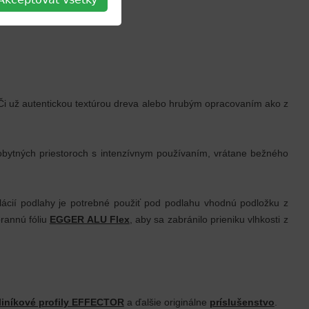
i už autentickou textúrou dreva alebo hrubým opracovaním ako z
obytných priestoroch s intenzívnym používaním, vrátane bežného
alácií podlahy je potrebné použiť pod podlahu vhodnú podložku z
rannú fóliu
EGGER ALU Flex
, aby sa zabránilo prieniku vlhkosti z
liníkové profily EFFECTOR
a ďalšie originálne
príslušenstvo
.