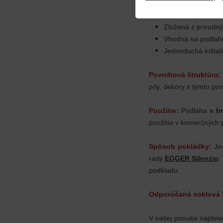
Univerzálne využit
Antistatický a ant
Zložená z prírodn
Vhodná na podlah
Jednoduchá inštal
Povrchová štruktúra:
píly, dekory s týmto p
Použitie:
Podlaha
v h
použitia v komerčných p
Spôsob pokládky:
Jed
rady
EGGER Silenzio
.
podkladu.
Odporúčaná soklová l
V našej ponuke nájdet