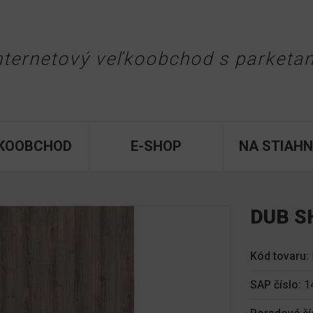
Jump to navigation
nternetový veľkoobchod
s parketa
KOOBCHOD
E-SHOP
NA STIAHN
DUB S
Kód tovaru:
SAP číslo:
1