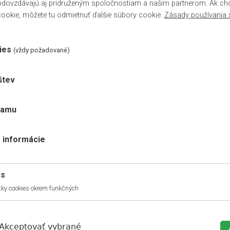
dovzdávajú aj pridruženým spoločnostiam a našim partnerom. Ak chce
ookie, môžete tu odmietnuť ďalšie súbory cookie.
Zásady používania 
výpredaj
ies
(vždy požadované)
né doplnky
Video
Prílohy
štev
vo výpredaji a nedá sa doobjednať.
lamu
y EGGER
patria medzi obľúbené podlahové krytiny, ktoré vynikajú
svojo
 informácie
zhľadom, čím vytvorí v interiéri jedinečnú atmosféru. Podlahové dosky
om obvode zvýrazňujú vzhľad jednotlivých podlahových dosiek.
es
ky cookies okrem funkčných
 voči oderu a škvrnám vďaka povrchu z melamínovej živice
ná voči silnému UV žiareniu
Akceptovať vybrané